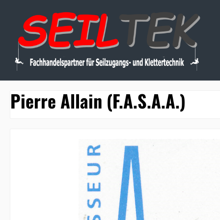
 Hauptinhalt springen
Zur Suche springen
Zur Hauptnavigation springen
Pierre Allain (F.A.S.A.A.)