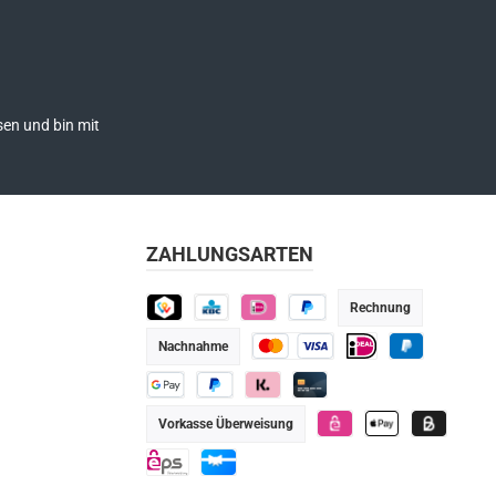
en und bin mit
ZAHLUNGSARTEN
Rechnung
TWINT
KBC
iDEAL
Später bezahlen
Nachnahme
Kredit- oder Debitkarte
iDEAL
PayPal
Google Pay
PayPal
Klarna
Kredit-/Debitkarte
Vorkasse Überweisung
eps
Apple Pay
Billie
eps
Geschenkkarte