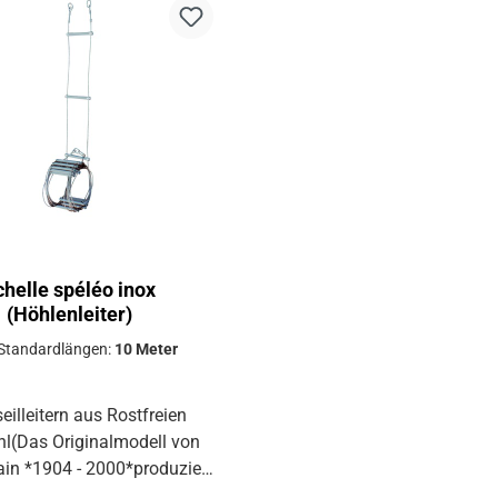
chelle spéléo inox
(Höhlenleiter)
 Standardlängen:
10 Meter
eilleitern aus Rostfreien
hl(Das Originalmodell von
lain *1904 - 2000*produziert
.A.A. Montreal)Nur so lange