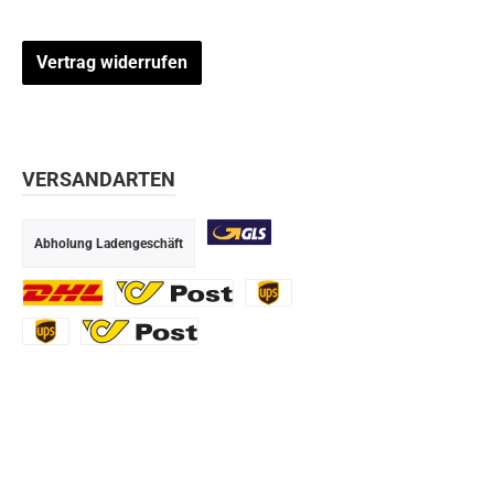
Absturzhöhe von 2,0m bzw. bei
Abstur
Tätigkeiten im Wasser oder bei
Tätigk
Vertrag widerrufen
Stoffen mit Versinkungsgefahr ab
Stoffen
0,0m ist eine zusätzliche
0,0
Absturzsicherung/PSAgA gemäß
Abstur
PSA Verordnung zwingend
PSA
erforderlich.
VERSANDARTEN
Abholung Ladengeschäft
GLS
DHL
Ö-Post
UPS
UPS Express
Export Austrian Post