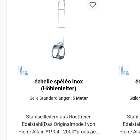
échelle spéléo inox
é
(Höhlenleiter)
Seile Standardlängen:
5 Meter
Seile
Stahlseilleitern aus Rostfreien
Stahls
Edelstahl(Das Originalmodell von
Edelsta
Pierre Allain *1904 - 2000*produziert
Pierre Al
von F.A.S.A.A. Montreal)Nur so lange
von F.A.S