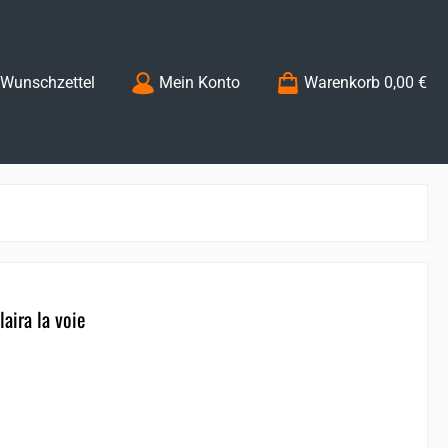
Du hast 0 Produkte auf dem Merkzettel
Wunschzettel
Mein Konto
Warenkorb
0,00 €
laira la voie