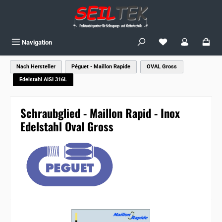
Zum Hauptinhalt springen
Du hast 0 Produkte
Navigation
Nach Hersteller
Péguet - Maillon Rapide
OVAL Gross
Edelstahl AISI 316L
Schraubglied - Maillon Rapid - Inox
Edelstahl Oval Gross
Bildergalerie überspringen