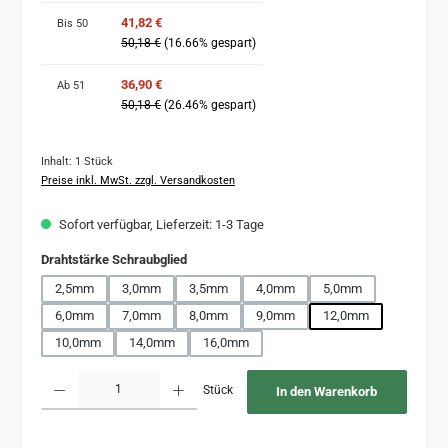
41,82 €
Bis
50
50,18 €
(16.66% gespart)
36,90 €
Ab
51
50,18 €
(26.46% gespart)
Inhalt:
1 Stück
Preise inkl. MwSt. zzgl. Versandkosten
Sofort verfügbar, Lieferzeit: 1-3 Tage
auswählen
Drahtstärke Schraubglied
2,5mm
3,0mm
3,5mm
4,0mm
5,0mm
6,0mm
7,0mm
8,0mm
9,0mm
12,0mm
10,0mm
14,0mm
16,0mm
Produkt Anzahl: Gib den gewünschten Wert ein oder benutze die Schaltflächen um 
Stück
In den Warenkorb