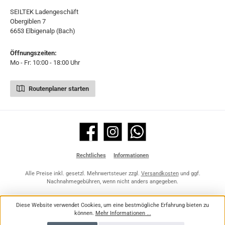
SEILTEK Ladengeschäft
Obergiblen 7
6653 Elbigenalp (Bach)
Öffnungszeiten:
Mo - Fr: 10:00 - 18:00 Uhr
Routenplaner starten
Facebook
Instagram
WhatsApp
Rechtliches
Informationen
Alle Preise inkl. gesetzl. Mehrwertsteuer zzgl.
Versandkosten
und ggf.
Nachnahmegebühren, wenn nicht anders angegeben.
Diese Website verwendet Cookies, um eine bestmögliche Erfahrung bieten zu
können.
Mehr Informationen ...