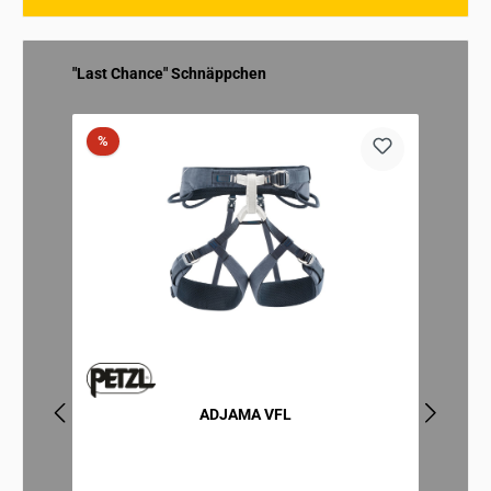
Produktgalerie überspringen
"Last Chance" Schnäppchen
Rabatt
%
%
ADJAMA VFL