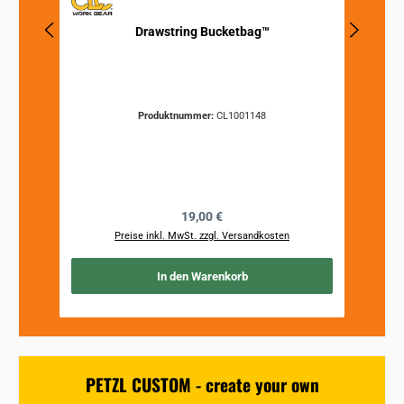
Drawstring Bucketbag™
Produktnummer:
CL1001148
Regulärer Preis:
19,00 €
Preise inkl. MwSt. zzgl. Versandkosten
In den Warenkorb
PETZL CUSTOM - create your own