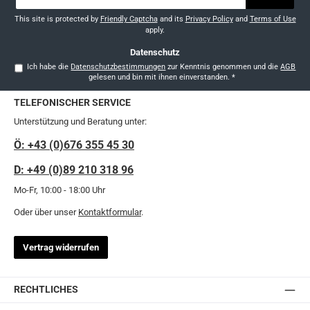
Adresse
*
This site is protected by
Friendly Captcha
and its
Privacy Policy
and
Terms of Use
apply.
Datenschutz
Ich habe die
Datenschutzbestimmungen
zur Kenntnis genommen und die
AGB
gelesen und bin mit ihnen einverstanden.
*
TELEFONISCHER SERVICE
Unterstützung und Beratung unter:
Ö: +43 (0)676 355 45 30
D: +49 (0)89 210 318 96
Mo-Fr, 10:00 - 18:00 Uhr
Oder über unser
Kontaktformular
.
Vertrag widerrufen
RECHTLICHES