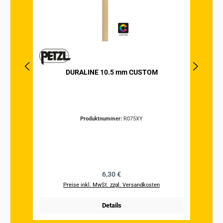
DURALINE 10.5 mm CUSTOM
Produktnummer:
R075XY
Regulärer Preis:
6,30 €
Preise inkl. MwSt. zzgl. Versandkosten
Details