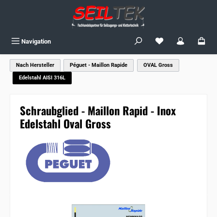
Zum Hauptinhalt springen
Du hast 0 Produkte
Navigation
Nach Hersteller
Péguet - Maillon Rapide
OVAL Gross
Edelstahl AISI 316L
Schraubglied - Maillon Rapid - Inox
Edelstahl Oval Gross
Bildergalerie überspringen