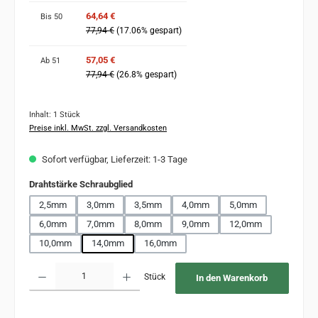
64,64 €
Bis
50
77,94 €
(17.06% gespart)
57,05 €
Ab
51
77,94 €
(26.8% gespart)
Inhalt:
1 Stück
Preise inkl. MwSt. zzgl. Versandkosten
Sofort verfügbar, Lieferzeit: 1-3 Tage
auswählen
Drahtstärke Schraubglied
2,5mm
3,0mm
3,5mm
4,0mm
5,0mm
6,0mm
7,0mm
8,0mm
9,0mm
12,0mm
10,0mm
14,0mm
16,0mm
Produkt Anzahl: Gib den gewünschten Wert ein oder benutze die Schaltflächen um 
Stück
In den Warenkorb