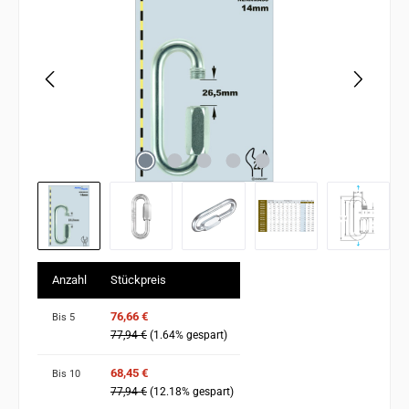
Anzahl
Stückpreis
76,66 €
Bis
5
77,94 €
(1.64% gespart)
68,45 €
Bis
10
77,94 €
(12.18% gespart)