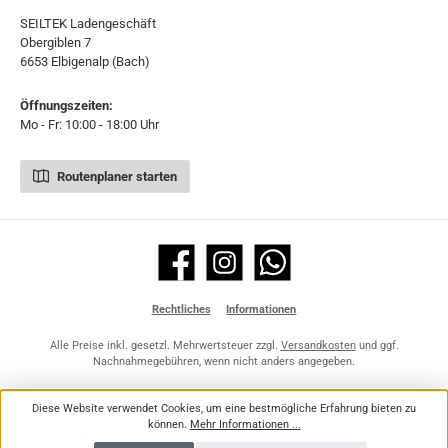
SEILTEK Ladengeschäft
Obergiblen 7
6653 Elbigenalp (Bach)
Öffnungszeiten:
Mo - Fr: 10:00 - 18:00 Uhr
Routenplaner starten
Facebook
Instagram
WhatsApp
Rechtliches
Informationen
Alle Preise inkl. gesetzl. Mehrwertsteuer zzgl.
Versandkosten
und ggf.
Nachnahmegebühren, wenn nicht anders angegeben.
Diese Website verwendet Cookies, um eine bestmögliche Erfahrung bieten zu
können.
Mehr Informationen ...