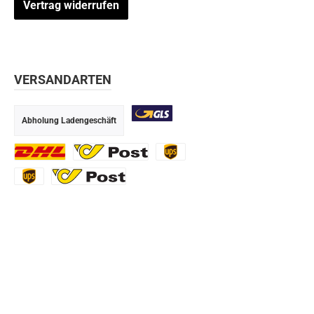
Vertrag widerrufen
VERSANDARTEN
Abholung Ladengeschäft
GLS
DHL
Ö-Post
UPS
UPS Express
Export Austrian Post