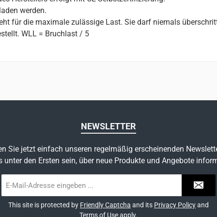
laden werden.
ht für die maximale zulässige Last. Sie darf niemals überschri
stellt. WLL = Bruchlast / 5
NEWSLETTER
n Sie jetzt einfach unseren regelmäßig erscheinenden Newslett
s unter den Ersten sein, über neue Produkte und Angebote inform
E-
Mail-
Adresse
This site is protected by
Friendly Captcha
and its
Privacy Policy
and
*
Terms of Use
apply.