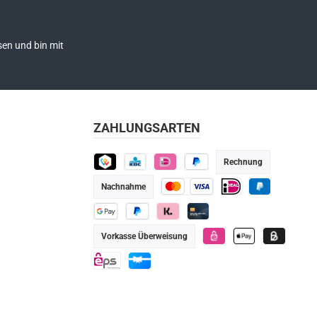
en und bin mit
ZAHLUNGSARTEN
Rechnung
TWINT
KBC
iDEAL
Später bezahlen
Nachnahme
Kredit- oder Debitkarte
iDEAL
PayPal
Google Pay
PayPal
Klarna
Kredit-/Debitkarte
Vorkasse Überweisung
eps
Apple Pay
Billie
eps
Geschenkkarte