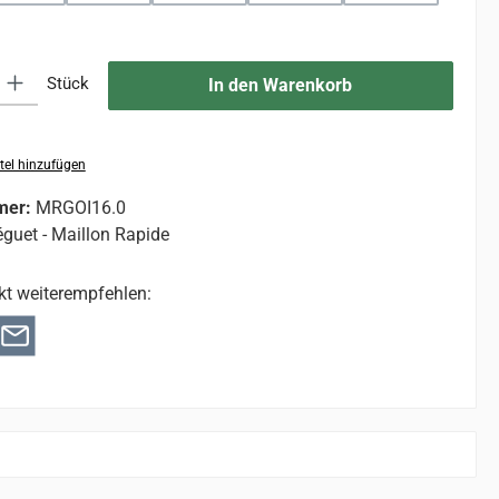
 Gib den gewünschten Wert ein oder benutze die Schaltflächen um die An
Stück
In den Warenkorb
tel hinzufügen
mer:
MRGOI16.0
guet - Maillon Rapide
kt weiterempfehlen: