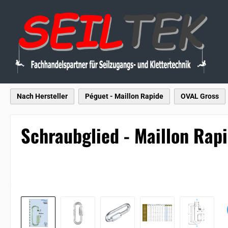
 Hauptinhalt springen
Zur Suche springen
Zur Hauptnavigation springen
Nach Hersteller
Péguet - Maillon Rapide
OVAL Gross
Schraubglied - Maillon Rapi
Bildergalerie überspringen