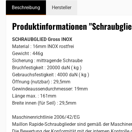
Beschreibung
Hersteller
Produktinformationen "Schraubglied
SCHRAUBGLIED Gross INOX
Material : 16mm INOX rostfrei
Gewicht : 446g
Sicherung : mittragende Schraube
Bruchfestigkeit : 20000 daN ( kg )
Gebrauchsfestigkeit : 4000 daN ( kg )
Öffnung (nutzbar) : 29,5mm
Gewindeaussendurchmesser: 19mm
Länge max. : 161mm
Breite innen (für Seil) : 29,5mm
Maschinenrichtlinie 2006/42/EG
Maillon Rapide-Schraubglieder sind gemäß der Maschinenr
Die Bewertung der Konformität mit der internen Kontrolle de