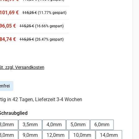
101,69 €
115,25 €
(11.77% gespart)
96,05 €
115,25 €
(16.66% gespart)
84,74 €
115,25 €
(26.47% gespart)
St. zzgl. Versandkosten
nfrei
ig in 42 Tagen, Lieferzeit 3-4 Wochen
auswählen
Schraubglied
3,0mm
3,5mm
4,0mm
5,0mm
6,0mm
8,0mm
9,0mm
12,0mm
10,0mm
14,0mm