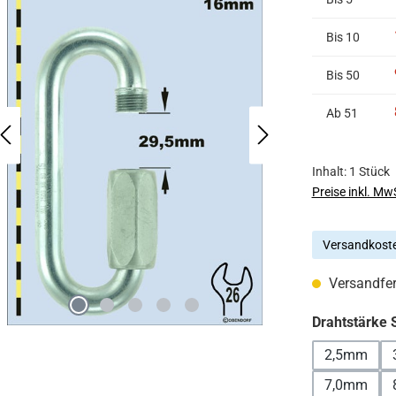
Bis
10
Bis
50
Ab
51
Inhalt:
1 Stück
Preise inkl. Mw
Versandkoste
Versandfert
Drahtstärke 
2,5mm
7,0mm