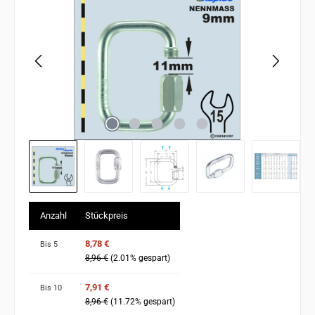
Anzahl
Stückpreis
8,78 €
Bis
5
8,96 €
(2.01% gespart)
7,91 €
Bis
10
8,96 €
(11.72% gespart)