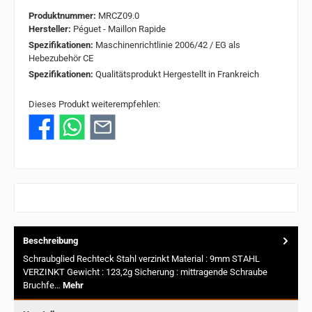
Produktnummer:
MRCZ09.0
Hersteller:
Péguet - Maillon Rapide
Spezifikationen:
Maschinenrichtlinie 2006/42 / EG als
Hebezubehör CE
Spezifikationen:
Qualitätsprodukt Hergestellt in Frankreich
Dieses Produkt weiterempfehlen:
Beschreibung
Schraubglied Rechteck Stahl verzinkt Material : 9mm STAHL
VERZINKT Gewicht : 123,2g Sicherung : mittragende Schraube
Bruchfe…
Mehr