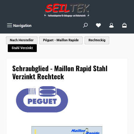
Zum Hauptinhalt springen
Du hast 0 Produkte
Navigation
Nach Hersteller
Péguet - Maillon Rapide
Rechteckig
Stahl Verzinkt
Schraubglied - Maillon Rapid Stahl
Verzinkt Rechteck
Bildergalerie überspringen