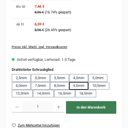
7,46 €
Bis
50
8,96 €
(16.74% gespart)
6,59 €
Ab
51
8,96 €
(26.45% gespart)
Preise inkl. MwSt. zzgl. Versandkosten
Sofort verfügbar, Lieferzeit: 1-3 Tage
auswählen
Drahtstärke Schraubglied
2,5mm
3,0mm
3,5mm
4,0mm
5,0mm
6,0mm
7,0mm
8,0mm
9,0mm
10,0mm
12,0mm
14,0mm
16,0mm
18,0mm
Produkt Anzahl: Gib den gewünschten Wert ein oder benutze die Schaltflächen um 
In den Warenkorb
Zum Merkzettel hinzufügen