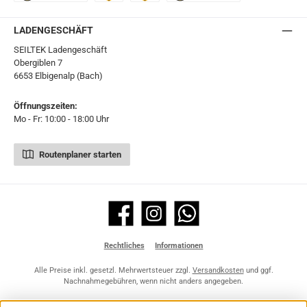
Ö-Post
UPS
UPS Express
Export Austrian Post
LADENGESCHÄFT
SEILTEK Ladengeschäft
Obergiblen 7
6653 Elbigenalp (Bach)
Öffnungszeiten:
Mo - Fr: 10:00 - 18:00 Uhr
Routenplaner starten
Facebook
Instagram
WhatsApp
Rechtliches
Informationen
Alle Preise inkl. gesetzl. Mehrwertsteuer zzgl.
Versandkosten
und ggf.
Nachnahmegebühren, wenn nicht anders angegeben.