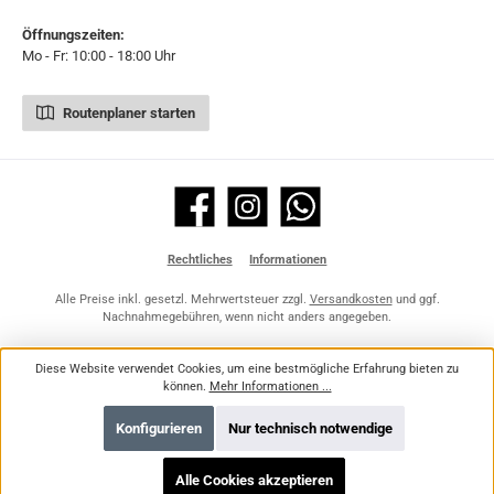
Öffnungszeiten:
Mo - Fr: 10:00 - 18:00 Uhr
Routenplaner starten
Facebook
Instagram
WhatsApp
Rechtliches
Informationen
Alle Preise inkl. gesetzl. Mehrwertsteuer zzgl.
Versandkosten
und ggf.
Nachnahmegebühren, wenn nicht anders angegeben.
Diese Website verwendet Cookies, um eine bestmögliche Erfahrung bieten zu
können.
Mehr Informationen ...
Konfigurieren
Nur technisch notwendige
Alle Cookies akzeptieren