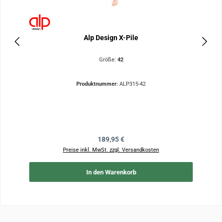
Alp Design X-Pile
Größe:
42
Produktnummer:
ALP315-42
Regulärer Preis:
189,95 €
Preise inkl. MwSt. zzgl. Versandkosten
In den Warenkorb