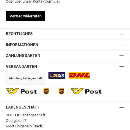
Oder über unser
Kontaktformular
.
Vertrag widerrufen
RECHTLICHES
INFORMATIONEN
ZAHLUNGSARTEN
VERSANDARTEN
Abholung Ladengeschäft
GLS
DHL
Ö-Post
UPS
UPS Express
Export Austrian Post
LADENGESCHÄFT
SEILTEK Ladengeschäft
Obergiblen 7
6653 Elbigenalp (Bach)