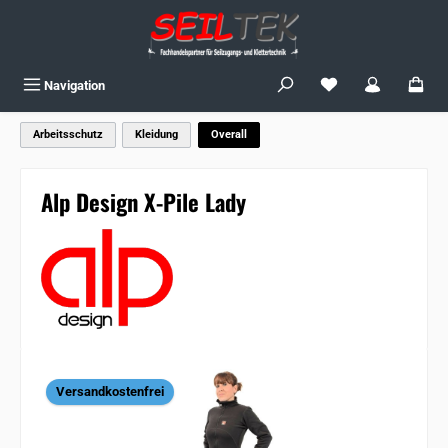
Zum Hauptinhalt springen
Du hast 0 Produkte
Navigation
Arbeitsschutz
Kleidung
Overall
Alp Design X-Pile Lady
Bildergalerie überspringen
Versandkostenfrei