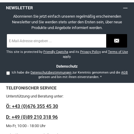
NEWSLETTER
Abonnieren Sie jetzt einfach unseren regelmäßig erscheinenden
Newsletter und Sie werden stets unter den Ersten sein, über neue
Produkte und Angebote informiert werden.
E-
Mail-
Adresse
*
This site is protected by
Friendly Captcha
and its
Privacy Policy
and
Terms of Use
apply.
Datenschutz
Ich habe die
Datenschutzbestimmungen
zur Kenntnis genommen und die
AGB
gelesen und bin mit ihnen einverstanden.
*
TELEFONISCHER SERVICE
Unterstützung und Beratung unter:
Ö: +43 (0)676 355 45 30
D: +49 (0)89 210 318 96
Mo-Fr, 10:00 - 18:00 Uhr