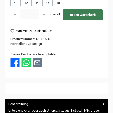
40
42
44
46
48
Produkt Anzahl: Gib den gewünschten Wert ein oder benutze die Schaltflächen um 
Overall
In den Warenkorb
Zum Merkzettel hinzufügen
Produktnummer:
ALP316-48
Hersteller:
Alp Design
Dieses Produkt weiterempfehlen:
Beschreibung
Unterziehoverall oder auch Unterschlaz aus Bistretch-Mikrofaser.