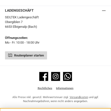
Ö-Post
UPS
UPS Express
Export Austrian Post
LADENGESCHÄFT
SEILTEK Ladengeschäft
Obergiblen 7
6653 Elbigenalp (Bach)
Öffnungszeiten:
Mo - Fr: 10:00 - 18:00 Uhr
Routenplaner starten
Facebook
Instagram
WhatsApp
Rechtliches
Informationen
Alle Preise inkl. gesetzl. Mehrwertsteuer zzgl.
Versandkosten
und ggf.
Nachnahmegebühren, wenn nicht anders angegeben.