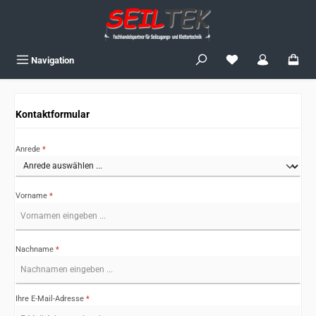
Zum Hauptinhalt springen
Du hast 0 Produkte
Navigation
Kontaktformular
Anrede
*
Vorname
*
Nachname
*
Ihre E-Mail-Adresse
*