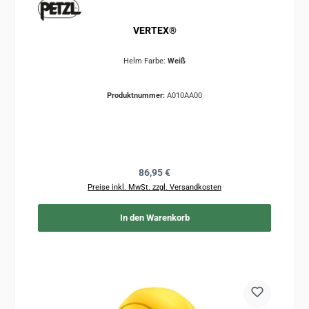
VERTEX®
Helm Farbe:
Weiß
Produktnummer:
A010AA00
Regulärer Preis:
86,95 €
Preise inkl. MwSt. zzgl. Versandkosten
In den Warenkorb