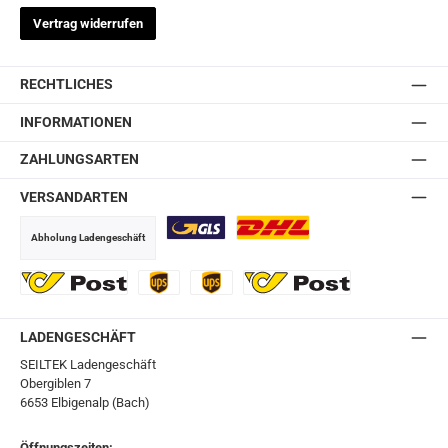
Vertrag widerrufen
RECHTLICHES
INFORMATIONEN
ZAHLUNGSARTEN
VERSANDARTEN
Abholung Ladengeschäft
GLS
DHL
Ö-Post
UPS
UPS Express
Export Austrian Post
LADENGESCHÄFT
SEILTEK Ladengeschäft
Obergiblen 7
6653 Elbigenalp (Bach)
Öffnungszeiten: