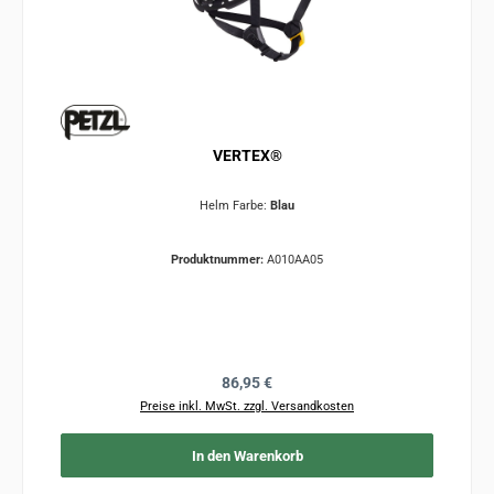
VERTEX®
Helm Farbe:
Blau
Produktnummer:
A010AA05
Regulärer Preis:
86,95 €
Preise inkl. MwSt. zzgl. Versandkosten
In den Warenkorb