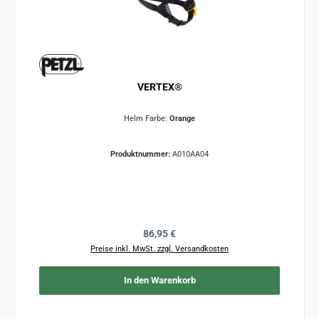
VERTEX®
Helm Farbe:
Orange
Produktnummer:
A010AA04
Regulärer Preis:
86,95 €
Preise inkl. MwSt. zzgl. Versandkosten
In den Warenkorb