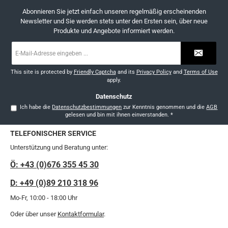
Abonnieren Sie jetzt einfach unseren regelmäßig erscheinenden
Newsletter und Sie werden stets unter den Ersten sein, über neue
Produkte und Angebote informiert werden.
E-
Mail-
Adresse
*
This site is protected by
Friendly Captcha
and its
Privacy Policy
and
Terms of Use
apply.
Datenschutz
Ich habe die
Datenschutzbestimmungen
zur Kenntnis genommen und die
AGB
gelesen und bin mit ihnen einverstanden.
*
TELEFONISCHER SERVICE
Unterstützung und Beratung unter:
Ö: +43 (0)676 355 45 30
D: +49 (0)89 210 318 96
Mo-Fr, 10:00 - 18:00 Uhr
Oder über unser
Kontaktformular
.