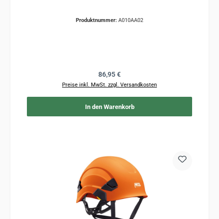
Produktnummer:
A010AA02
Regulärer Preis:
86,95 €
Preise inkl. MwSt. zzgl. Versandkosten
In den Warenkorb