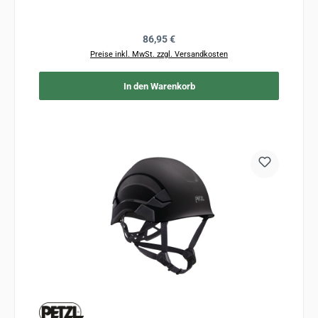
Regulärer Preis:
86,95 €
Preise inkl. MwSt. zzgl. Versandkosten
In den Warenkorb