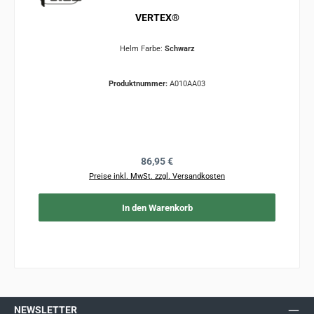
VERTEX®
Helm Farbe:
Schwarz
Produktnummer:
A010AA03
Regulärer Preis:
86,95 €
Preise inkl. MwSt. zzgl. Versandkosten
In den Warenkorb
NEWSLETTER