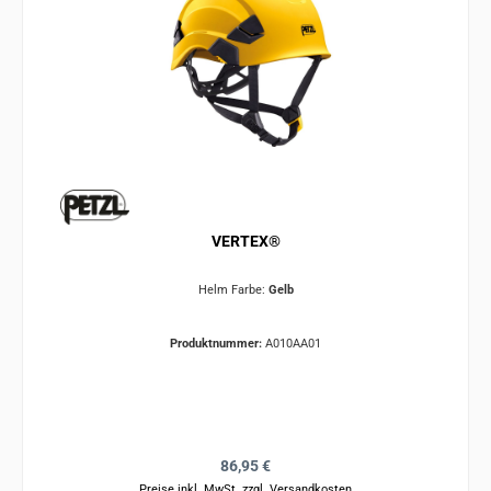
VERTEX®
Helm Farbe:
Gelb
Produktnummer:
A010AA01
Regulärer Preis:
86,95 €
Preise inkl. MwSt. zzgl. Versandkosten