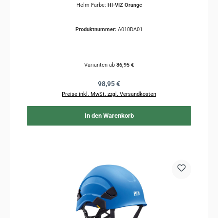
Helm Farbe:
HI-VIZ Orange
Produktnummer:
A010DA01
Varianten ab
86,95 €
Regulärer Preis:
98,95 €
Preise inkl. MwSt. zzgl. Versandkosten
In den Warenkorb