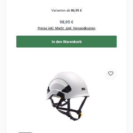
Varianten ab
86,95 €
Regulärer Preis:
98,95 €
Preise inkl. MwSt. zzgl. Versandkosten
In den Warenkorb