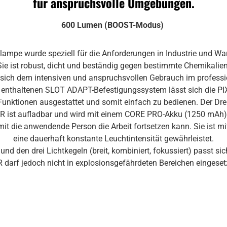
für anspruchsvolle Umgebungen.
600 Lumen (BOOST-Modus)
nlampe wurde speziell für die Anforderungen in Industrie und War
Sie ist robust, dicht und beständig gegen bestimmte Chemikalien
 sich dem intensiven und anspruchsvollen Gebrauch im professio
enthaltenen SLOT ADAPT-Befestigungssystem lässt sich die PI
le Funktionen ausgestattet und somit einfach zu bedienen. Der 
 R ist aufladbar und wird mit einem CORE PRO-Akku (1250 mAh) g
 die anwendende Person die Arbeit fortsetzen kann. Sie ist m
eine dauerhaft konstante Leuchtintensität gewährleistet.
den drei Lichtkegeln (breit, kombiniert, fokussiert) passt sich
R darf jedoch nicht in explosionsgefährdeten Bereichen eingeset