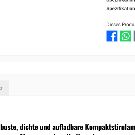
Spezifikatio
Dieses Produ
er
buste, dichte und aufladbare Kompaktstirnla