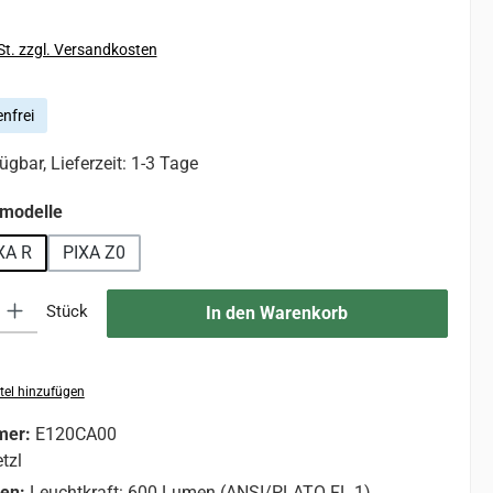
St. zzgl. Versandkosten
nfrei
ügbar, Lieferzeit: 1-3 Tage
auswählen
modelle
XA R
PIXA Z0
 Gib den gewünschten Wert ein oder benutze die Schaltflächen um die An
Stück
In den Warenkorb
tel hinzufügen
mer:
E120CA00
tzl
nen:
Leuchtkraft: 600 Lumen (ANSI/PLATO FL 1)