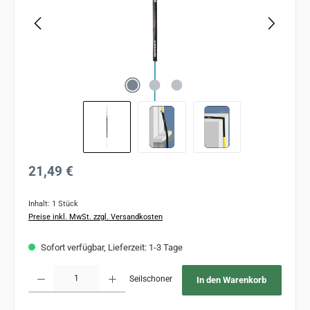
Regulärer Preis:
21,49 €
Inhalt:
1 Stück
Preise inkl. MwSt. zzgl. Versandkosten
Sofort verfügbar, Lieferzeit: 1-3 Tage
Produkt Anzahl: Gib den gewünschten Wert ein oder benutze die Schaltflächen um 
Seilschoner
In den Warenkorb