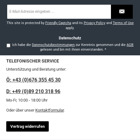
E-
Mail-
Adresse
*
This site is protected by
Friendly Captcha
and its
Privacy Policy
and
Terms of Use
apply.
Datenschutz
Ich habe die
Datenschutzbestimmungen
zur Kenntnis genommen und die
AGB
gelesen und bin mit ihnen einverstanden.
*
TELEFONISCHER SERVICE
Unterstützung und Beratung unter:
Ö: +43 (0)676 355 45 30
D: +49 (0)89 210 318 96
Mo-Fr, 10:00 - 18:00 Uhr
Oder über unser
Kontaktformular
.
Vertrag widerrufen