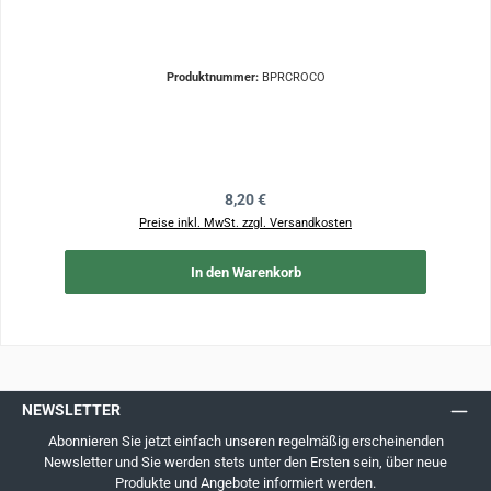
Produktnummer:
BPRCROCO
Regulärer Preis:
8,20 €
Preise inkl. MwSt. zzgl. Versandkosten
In den Warenkorb
NEWSLETTER
Abonnieren Sie jetzt einfach unseren regelmäßig erscheinenden
Newsletter und Sie werden stets unter den Ersten sein, über neue
Produkte und Angebote informiert werden.