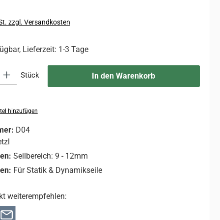
St. zzgl. Versandkosten
ügbar, Lieferzeit: 1-3 Tage
 Gib den gewünschten Wert ein oder benutze die Schaltflächen um die An
Stück
In den Warenkorb
tel hinzufügen
mer:
D04
tzl
nen:
Seilbereich: 9 - 12mm
nen:
Für Statik & Dynamikseile
kt weiterempfehlen: