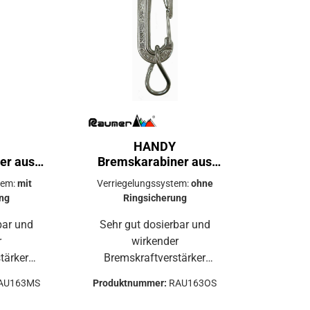
HANDY
er aus
Bremskarabiner aus
Inox
tem:
mit
Verriegelungssystem:
ohne
ng
Ringsicherung
bar und
Sehr gut dosierbar und
r
wirkender
tärker
Bremskraftverstärker
SI 316L
Karabineraus AISI 316L
AU163MS
Produktnummer:
RAU163OS
eleo und
Edelstahlfür Speleo und
endung
Canyoning Anwendung