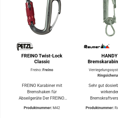
FREINO Twist-Lock
HANDY
Classic
Bremskarabin
Inox
Freino:
Freino
Verriegelungssys
Ringsicheru
FREINO Karabiner mit
Sehr gut dosier
Bremshaken für
wirkende
Abseilgeräte Der FREINO-
Bremskraftvers
Karabiner ist ideal, um die
Karabineraus AI
Produktnummer:
M42
Produktnummer:
R
Bremsreibung beim
Edelstahlfür Sp
Abseilen oder Ablassen zu
Canyoning Anw