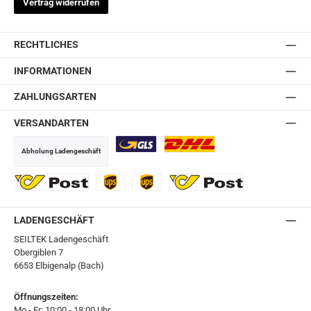
Vertrag widerrufen
RECHTLICHES
INFORMATIONEN
ZAHLUNGSARTEN
VERSANDARTEN
Abholung Ladengeschäft
GLS
DHL
Ö-Post
UPS
UPS Express
Export Austrian Post
LADENGESCHÄFT
SEILTEK Ladengeschäft
Obergiblen 7
6653 Elbigenalp (Bach)
Öffnungszeiten:
Mo - Fr: 10:00 - 18:00 Uhr