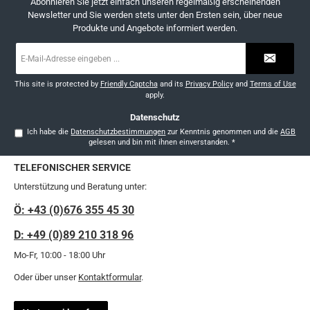
Abonnieren Sie jetzt einfach unseren regelmäßig erscheinenden
Newsletter und Sie werden stets unter den Ersten sein, über neue
Produkte und Angebote informiert werden.
E-
Mail-
Adresse
*
This site is protected by
Friendly Captcha
and its
Privacy Policy
and
Terms of Use
apply.
Datenschutz
Ich habe die
Datenschutzbestimmungen
zur Kenntnis genommen und die
AGB
gelesen und bin mit ihnen einverstanden.
*
TELEFONISCHER SERVICE
Unterstützung und Beratung unter:
Ö: +43 (0)676 355 45 30
D: +49 (0)89 210 318 96
Mo-Fr, 10:00 - 18:00 Uhr
Oder über unser
Kontaktformular
.