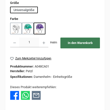
auswählen
Größe
Universalgröße
auswählen
Farbe
Weiß
Türkis
Violett
Produkt Anzahl: Gib den gewünschten Wert ein oder benutze die Schaltflächen um 
Helm
In den Warenkorb
Zum Merkzettel hinzufügen
Produktnummer:
A048CA01
Hersteller:
Petzl
Spezifikationen:
Damenhelm - Einheitsgröße
Dieses Produkt weiterempfehlen: