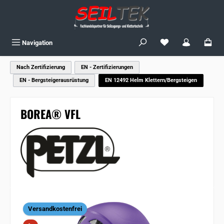
Zum Hauptinhalt springen
Du hast 0 Produkte
Navigation
Nach Zertifizierung
EN - Zertifizierungen
EN - Bergsteigerausrüstung
EN 12492 Helm Klettern/Bergsteigen
BOREA® VFL
Bildergalerie überspringen
Versandkostenfrei