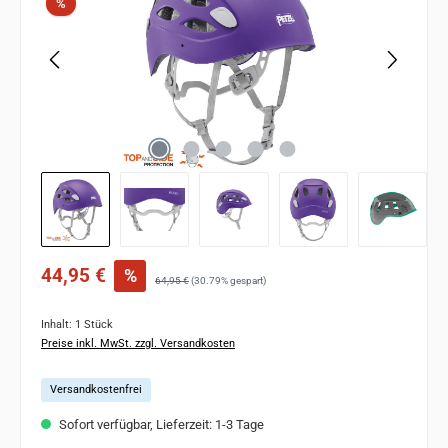
Rabatt
%
Verkaufspreis:
44,95 €
%
Regulärer Preis:
64,95 €
(30.79% gespart)
Inhalt:
1 Stück
Preise inkl. MwSt. zzgl. Versandkosten
Versandkostenfrei
Sofort verfügbar, Lieferzeit: 1-3 Tage