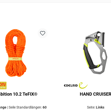
bition 10.2 TeFIX®
HAND CRUISE
ange
|
Seile Standardlängen:
60
Seite:
Links