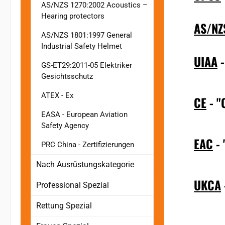
AS/NZS 1270:2002 Acoustics –
Hearing protectors
AS/NZ
AS/NZS 1801:1997 General
Industrial Safety Helmet
UIAA
-
GS-ET29:2011-05 Elektriker
Gesichtsschutz
ATEX - Ex
CE
- "
EASA - European Aviation
Safety Agency
EAC
- 
PRC China - Zertifizierungen
Nach Ausrüstungskategorie
UKCA
Professional Spezial
Rettung Spezial