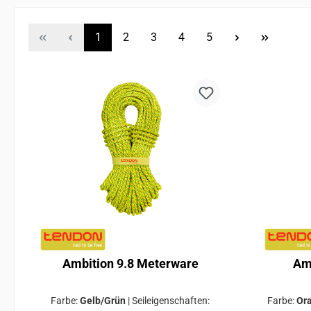
Seite
Seite
Seite
Seite
Seite
1
2
3
4
5
Ambition 9.8 Meterware
Am
Farbe:
Gelb/Grün
|
Seileigenschaften:
Farbe:
Or