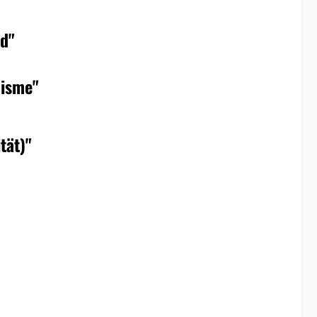
rd"
nisme"
tät)"