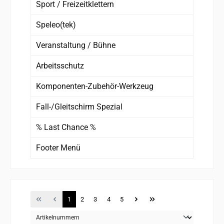
Sport / Freizeitklettern
Speleo(tek)
Veranstaltung / Bühne
Arbeitsschutz
Komponenten-Zubehör-Werkzeug
Fall-/Gleitschirm Spezial
% Last Chance %
Footer Menü
Seite
Seite
Seite
Seite
Seite
1
2
3
4
5