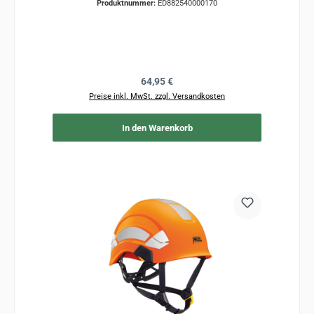
Produktnummer:
ED882540000170
Regulärer Preis:
64,95 €
Preise inkl. MwSt. zzgl. Versandkosten
In den Warenkorb