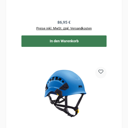
Regulärer Preis:
86,95 €
Preise inkl. MwSt. zzgl. Versandkosten
In den Warenkorb