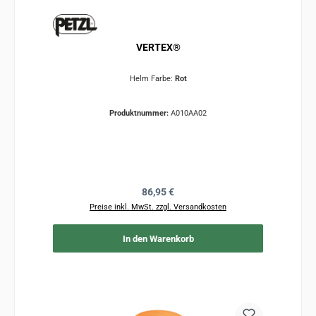
VERTEX®
Helm Farbe:
Rot
Produktnummer:
A010AA02
Regulärer Preis:
86,95 €
Preise inkl. MwSt. zzgl. Versandkosten
In den Warenkorb