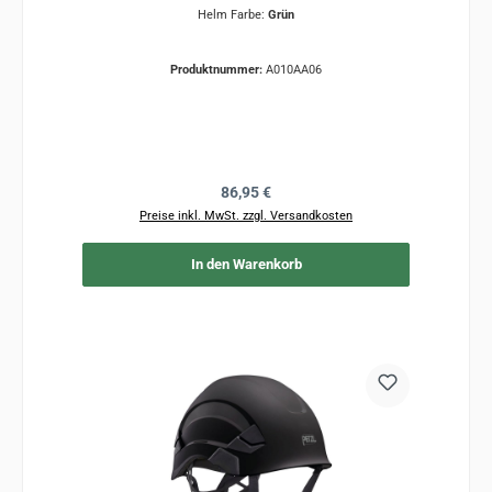
Helm Farbe:
Grün
Produktnummer:
A010AA06
Regulärer Preis:
86,95 €
Preise inkl. MwSt. zzgl. Versandkosten
In den Warenkorb