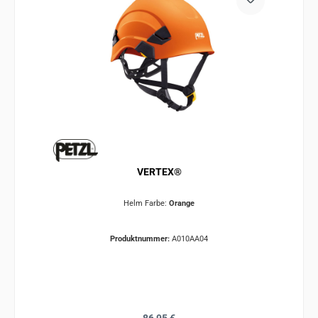
VERTEX®
Helm Farbe:
Orange
Produktnummer:
A010AA04
Regulärer Preis: