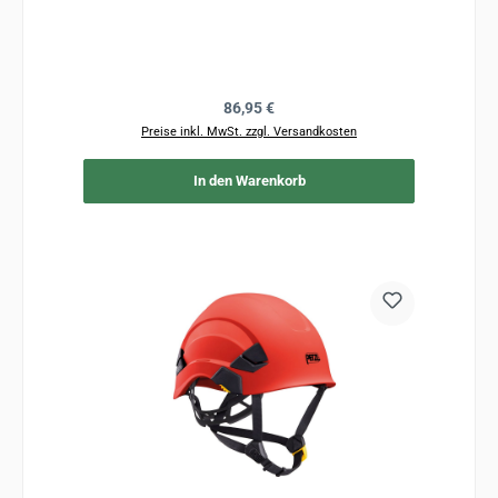
Regulärer Preis:
86,95 €
Preise inkl. MwSt. zzgl. Versandkosten
In den Warenkorb