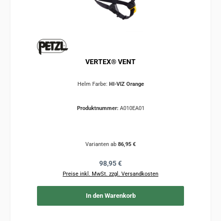
VERTEX® VENT
Helm Farbe:
HI-VIZ Orange
Produktnummer:
A010EA01
Varianten ab
86,95 €
Regulärer Preis:
98,95 €
Preise inkl. MwSt. zzgl. Versandkosten
In den Warenkorb