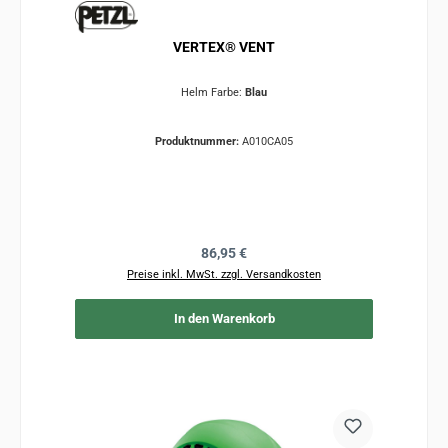
VERTEX® VENT
Helm Farbe:
Blau
Produktnummer:
A010CA05
Regulärer Preis:
86,95 €
Preise inkl. MwSt. zzgl. Versandkosten
In den Warenkorb