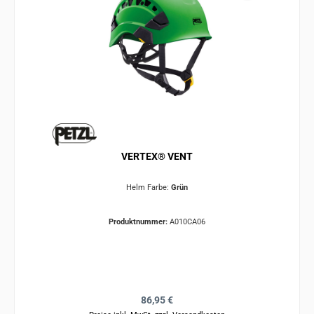
VERTEX® VENT
Helm Farbe:
Grün
Produktnummer:
A010CA06
Regulärer Preis:
86,95 €