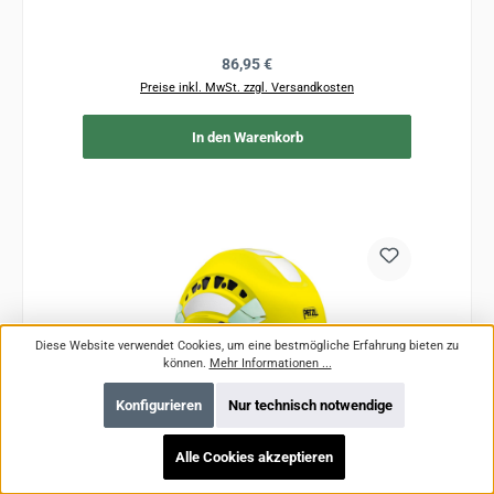
Regulärer Preis:
86,95 €
Preise inkl. MwSt. zzgl. Versandkosten
In den Warenkorb
Diese Website verwendet Cookies, um eine bestmögliche Erfahrung bieten zu
können.
Mehr Informationen ...
Konfigurieren
Nur technisch notwendige
Alle Cookies akzeptieren