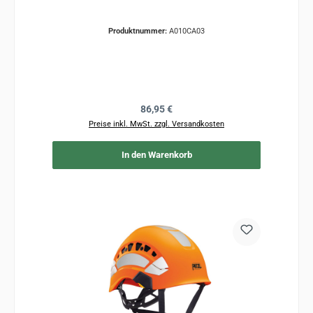
Produktnummer:
A010CA03
Regulärer Preis:
86,95 €
Preise inkl. MwSt. zzgl. Versandkosten
In den Warenkorb