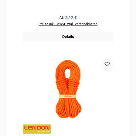
Regulärer Preis:
Ab
3,12 €
Preise inkl. MwSt. zzgl. Versandkosten
Details