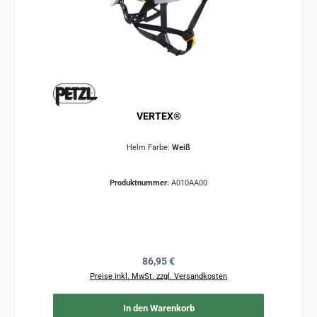
VERTEX®
Helm Farbe:
Weiß
Produktnummer:
A010AA00
Regulärer Preis:
86,95 €
Preise inkl. MwSt. zzgl. Versandkosten
In den Warenkorb