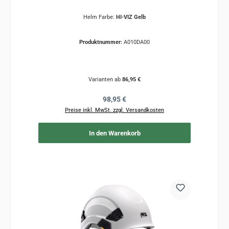
Helm Farbe:
HI-VIZ Gelb
Produktnummer:
A010DA00
Varianten ab
86,95 €
Regulärer Preis:
98,95 €
Preise inkl. MwSt. zzgl. Versandkosten
In den Warenkorb