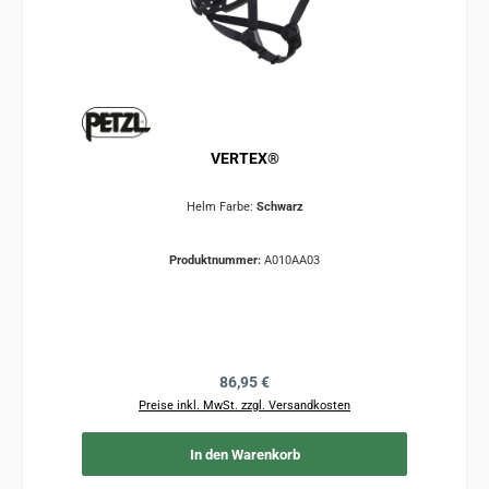
VERTEX®
Helm Farbe:
Schwarz
Produktnummer:
A010AA03
Regulärer Preis:
86,95 €
Preise inkl. MwSt. zzgl. Versandkosten
In den Warenkorb