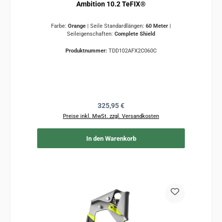
Ambition 10.2 TeFIX®
Farbe:
Orange
|
Seile Standardlängen:
60 Meter
|
Seileigenschaften:
Complete Shield
Produktnummer:
TDD102AFX2C060C
Regulärer Preis:
325,95 €
Preise inkl. MwSt. zzgl. Versandkosten
In den Warenkorb