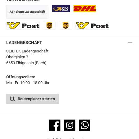
Abholung Ladengeschäft
GLS
DHL
Ö-Post
UPS
UPS Express
Export Austrian Post
LADENGESCHÄFT
SEILTEK Ladengeschäft
Obergiblen 7
6653 Elbigenalp (Bach)
Öffnungszeiten:
Mo - Fr: 10:00 - 18:00 Uhr
Routenplaner starten
Facebook
Instagram
WhatsApp