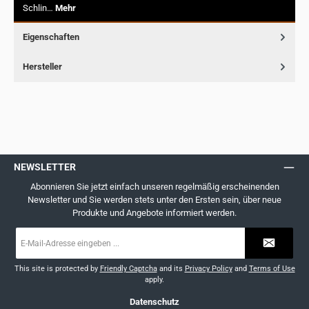
Schlin…
Mehr
Eigenschaften
Hersteller
NEWSLETTER
Abonnieren Sie jetzt einfach unseren regelmäßig erscheinenden
Newsletter und Sie werden stets unter den Ersten sein, über neue
Produkte und Angebote informiert werden.
E-
Mail-
Adresse
*
This site is protected by
Friendly Captcha
and its
Privacy Policy
and
Terms of Use
apply.
Datenschutz