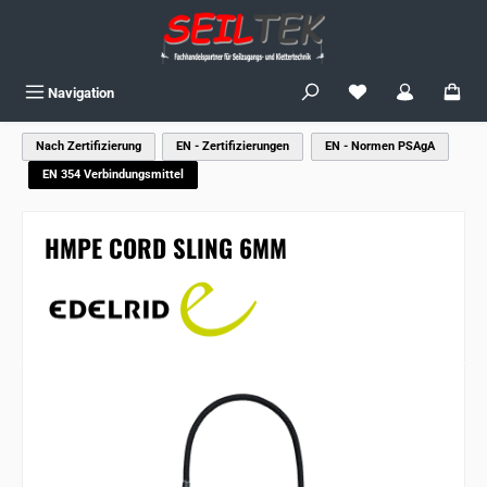
Zum Hauptinhalt springen
Du hast 0 Produkte
Navigation
Nach Zertifizierung
EN - Zertifizierungen
EN - Normen PSAgA
EN 354 Verbindungsmittel
HMPE CORD SLING 6MM
Bildergalerie überspringen