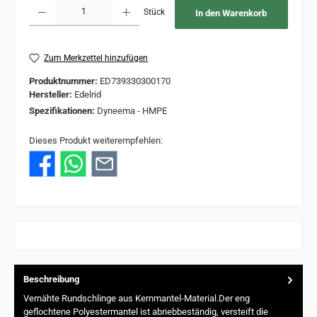
Produkt Anzahl: Gib den gewünschten Wert ein oder benutze die Schaltflächen um 
Stück
In den Warenkorb
Zum Merkzettel hinzufügen
Produktnummer:
ED739330300170
Hersteller:
Edelrid
Spezifikationen:
Dyneema - HMPE
Dieses Produkt weiterempfehlen:
Beschreibung
Vernähte Rundschlinge aus Kernmantel-Material.Der eng
geflochtene Polyestermantel ist abriebbeständig, versteift die