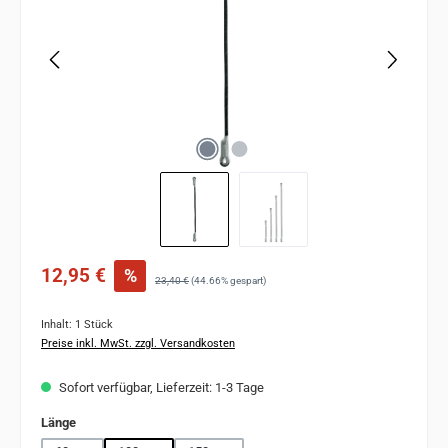
Verkaufspreis:
12,95 €
%
Regulärer Preis:
23,40 €
(44.66% gespart)
Inhalt:
1 Stück
Preise inkl. MwSt. zzgl. Versandkosten
Sofort verfügbar, Lieferzeit: 1-3 Tage
auswählen
Länge