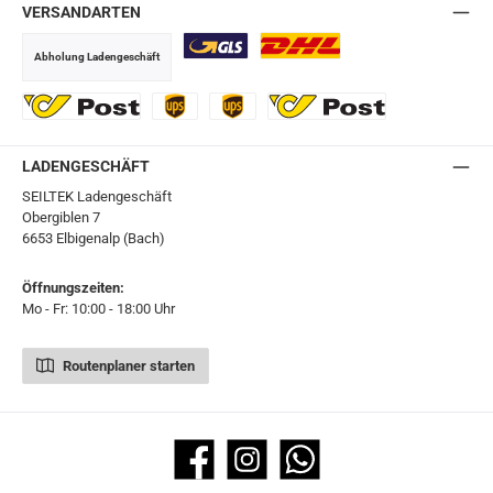
VERSANDARTEN
Abholung Ladengeschäft
GLS
DHL
Ö-Post
UPS
UPS Express
Export Austrian Post
LADENGESCHÄFT
SEILTEK Ladengeschäft
Obergiblen 7
6653 Elbigenalp (Bach)
Öffnungszeiten:
Mo - Fr: 10:00 - 18:00 Uhr
Routenplaner starten
Facebook
Instagram
WhatsApp