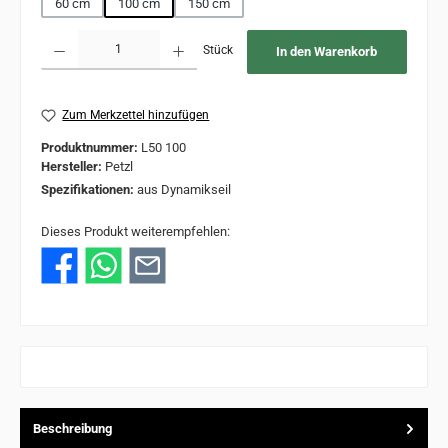
60 cm
100 cm
150 cm
Produkt Anzahl: Gib den gewünschten Wert ein oder benutze die Schaltflächen um 
Stück
In den Warenkorb
Zum Merkzettel hinzufügen
Produktnummer:
L50 100
Hersteller:
Petzl
Spezifikationen:
aus Dynamikseil
Dieses Produkt weiterempfehlen:
Beschreibung