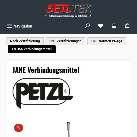
Zum Hauptinhalt springen
Du hast 0 Produkte
Navigation
Nach Zertifizierung
EN - Zertifizierungen
EN - Normen PSAgA
EN 354 Verbindungsmittel
JANE Verbindungsmittel
Bildergalerie überspringen
Rabatt
%