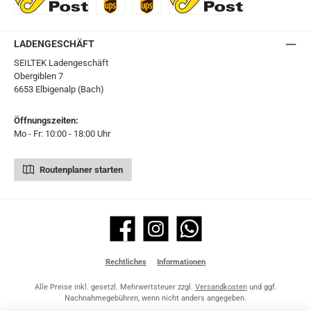
Ö-Post
UPS
UPS Express
Export Austrian Post
LADENGESCHÄFT
SEILTEK Ladengeschäft
Obergiblen 7
6653 Elbigenalp (Bach)
Öffnungszeiten:
Mo - Fr: 10:00 - 18:00 Uhr
Routenplaner starten
Facebook
Instagram
WhatsApp
Rechtliches
Informationen
Alle Preise inkl. gesetzl. Mehrwertsteuer zzgl.
Versandkosten
und ggf.
Nachnahmegebühren, wenn nicht anders angegeben.