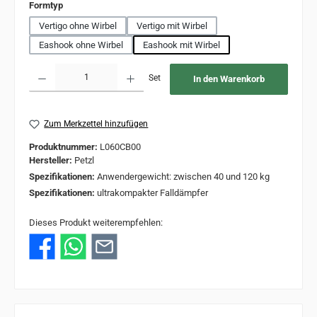
auswählen
Formtyp
Vertigo ohne Wirbel
Vertigo mit Wirbel
Eashook ohne Wirbel
Eashook mit Wirbel
Produkt Anzahl: Gib den gewünschten Wert ein oder benutze die Schaltflächen um 
Set
In den Warenkorb
Zum Merkzettel hinzufügen
Produktnummer:
L060CB00
Hersteller:
Petzl
Spezifikationen:
Anwendergewicht: zwischen 40 und 120 kg
Spezifikationen:
ultrakompakter Falldämpfer
Dieses Produkt weiterempfehlen: