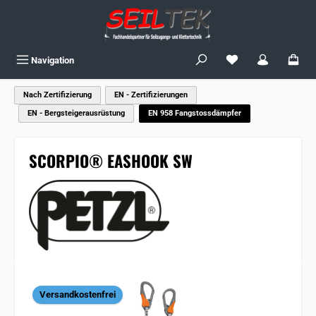
Zum Hauptinhalt springen
Du hast 0 Produkte
Navigation
Nach Zertifizierung
EN - Zertifizierungen
EN - Bergsteigerausrüstung
EN 958 Fangstossdämpfer
SCORPIO® EASHOOK SW
Bildergalerie überspringen
Versandkostenfrei