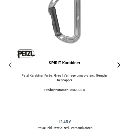
SPIRIT Karabiner
Petzl Karabiner Farbe:
Grau
|
Verriegelungssystem:
Gerader
Schnapper
Produktnummer:
M061AA00
Regulärer Preis:
12,45 €
Preise inkl. MwSt. zzgl. Versandkosten