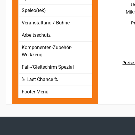
U
Speleo(tek)
Mikr
Veranstaltung / Bühne
P
S
Bew
Arbeitsschutz
Reis
Komponenten-Zubehör-
zum 
Werkzeug
Becke
Feu
Preise
Fall-/Gleitschirm Spezial
somit
% Last Chance %
ausr
Fleec
Footer Menü
auf d
Abrie
N
ausge