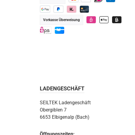
Kredit- oder Debitkarte
iDEAL
PayPal
Google Pay
PayPal
Klarna
Kredit-/Debitkarte
Vorkasse Überweisung
eps
Apple Pay
Billie
eps
Geschenkkarte
LADENGESCHÄFT
SEILTEK Ladengeschäft
Obergiblen 7
6653 Elbigenalp (Bach)
Öffnungszeiten: