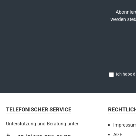
als 
Abonniere
werden stet
Pile)
angH
cm
cm
cm10
Ich habe d
TELEFONISCHER SERVICE
RECHTLIC
Unterstützung und Beratung unter:
Impressu
AGB