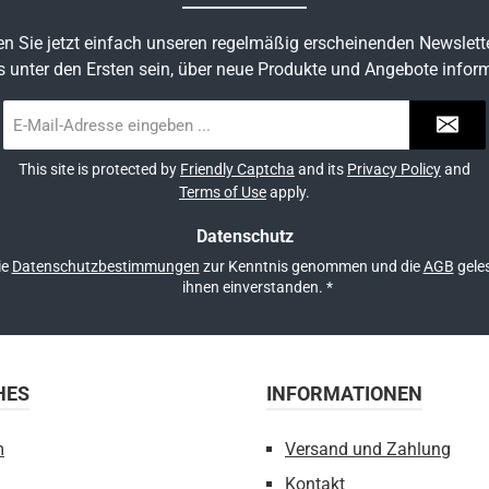
regulärer Schnitt erhältlich
18082941027254L1
n Sie jetzt einfach unseren regelmäßig erscheinenden Newslett
ALP315 X-
190881001067254XL
s unter den Ersten sein, über neue Produkte und Angebote inform
GrößeBrustumfangTaillenumf
195921061107355XX
üftumfang4085 cm75 cm88
X981101167355
E-
4290 cm80 cm93 cm4495
Mail-
84 cm98 cm46100 cm88
Adresse
This site is protected by
Friendly Captcha
and its
Privacy Policy
and
*
4 cm48105 cm92 cm110 cm
Terms of Use
apply.
Datenschutz
ie
Datenschutzbestimmungen
zur Kenntnis genommen und die
AGB
geles
ihnen einverstanden.
*
HES
INFORMATIONEN
m
Versand und Zahlung
Kontakt