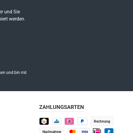
80-
er und Sie
185-
iert werden.
L190-
en und bin mit
ZAHLUNGSARTEN
Rechnung
TWINT
KBC
iDEAL
Später bezahlen
Nachnahme