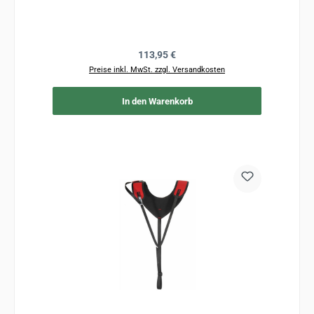
Regulärer Preis:
113,95 €
Preise inkl. MwSt. zzgl. Versandkosten
In den Warenkorb