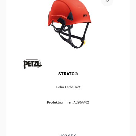
STRATO®
Helm Farbe:
Rot
Produktnummer:
A020AA02
Regulärer Preis: