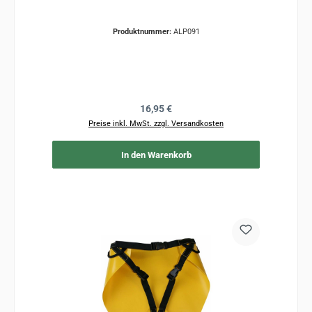
Produktnummer:
ALP091
Regulärer Preis:
16,95 €
Preise inkl. MwSt. zzgl. Versandkosten
In den Warenkorb