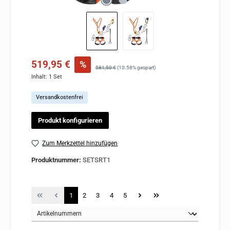
Verkaufspreis:
519,95 €
%
Regulärer Preis:
581,50 €
(10.58% gespart)
Inhalt:
1 Set
Versandkostenfrei
Produkt konfigurieren
Zum Merkzettel hinzufügen
Produktnummer:
SETSRT1
Seite
Seite
Seite
Seite
Seite
1
2
3
4
5