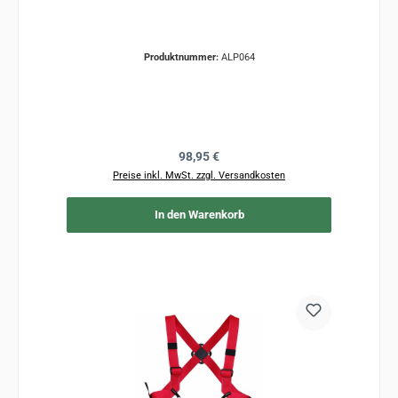
Produktnummer:
ALP064
Regulärer Preis:
98,95 €
Preise inkl. MwSt. zzgl. Versandkosten
In den Warenkorb