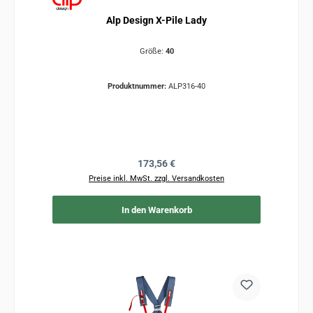
Alp Design X-Pile Lady
Größe:
40
Produktnummer:
ALP316-40
Regulärer Preis:
173,56 €
Preise inkl. MwSt. zzgl. Versandkosten
In den Warenkorb