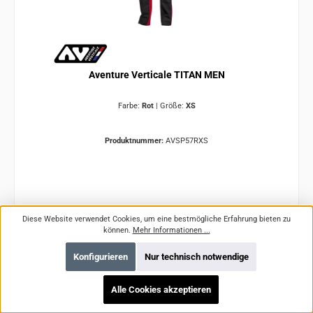
Aventure Verticale TITAN MEN
Farbe:
Rot
|
Größe:
XS
Produktnummer:
AVSP57RXS
Regulärer Preis:
216,95 €
Diese Website verwendet Cookies, um eine bestmögliche Erfahrung bieten zu
können.
Mehr Informationen ...
Preise inkl. MwSt. zzgl. Versandkosten
Konfigurieren
Nur technisch notwendige
In den Warenkorb
Alle Cookies akzeptieren