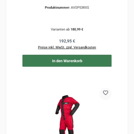
Produktnummer:
AVSP53RXS
Varianten ab
180,99 €
Regulärer Preis:
192,95 €
Preise inkl. MwSt. zzgl. Versandkosten
In den Warenkorb