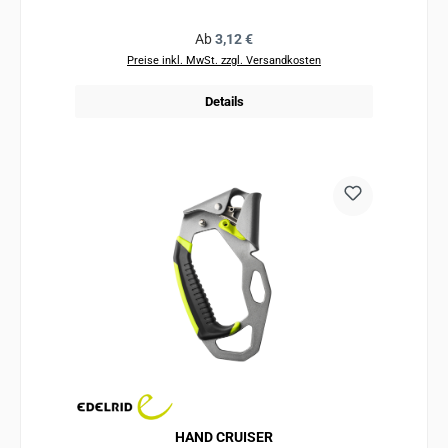
Regulärer Preis:
Ab
3,12 €
Preise inkl. MwSt. zzgl. Versandkosten
Details
HAND CRUISER