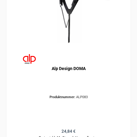
Alp Design DOMA
Produktnummer:
ALP083
Regulärer Preis:
24,84 €