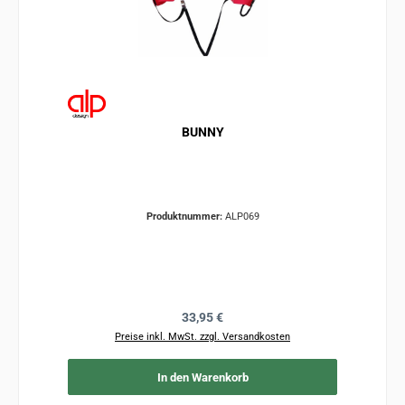
BUNNY
Produktnummer:
ALP069
Regulärer Preis:
33,95 €
Preise inkl. MwSt. zzgl. Versandkosten
In den Warenkorb