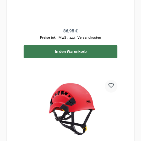
Regulärer Preis:
86,95 €
Preise inkl. MwSt. zzgl. Versandkosten
In den Warenkorb