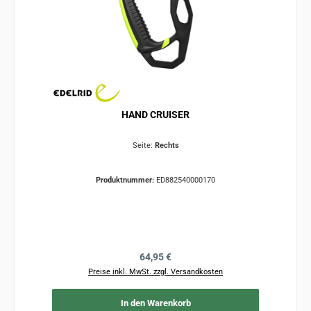
HAND CRUISER
Seite:
Rechts
Produktnummer:
ED882540000170
Regulärer Preis:
64,95 €
Preise inkl. MwSt. zzgl. Versandkosten
In den Warenkorb