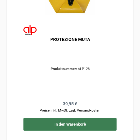
PROTEZIONE MUTA
Produktnummer:
ALP128
Regulärer Preis:
39,95 €
Preise inkl. MwSt. zzgl. Versandkosten
In den Warenkorb