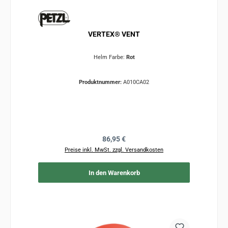
VERTEX® VENT
Helm Farbe:
Rot
Produktnummer:
A010CA02
Regulärer Preis:
86,95 €
Preise inkl. MwSt. zzgl. Versandkosten
In den Warenkorb