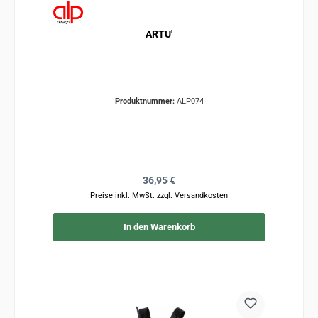
ARTU'
Produktnummer:
ALP074
Regulärer Preis:
36,95 €
Preise inkl. MwSt. zzgl. Versandkosten
In den Warenkorb