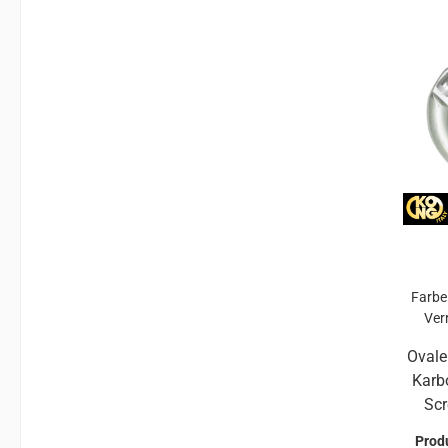
gl
Verb
und Geräten. A
Offen
nGe
Gat
Farbe
Ver
Ovaler
Karbo
Scr
(Fl
Prod