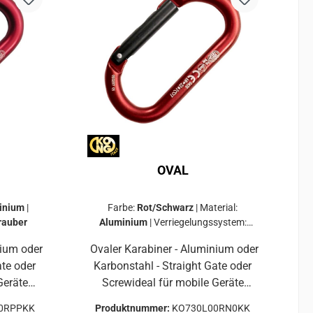
N1055411/18730LA0xxxKKAlumi
niumSchraub22kN7kN7kN105541
1/16 462LD011PKK
KohlenstoffstahlSchraub24kN//10
6,55411/16
OVAL
inium
|
Farbe:
Rot/Schwarz
|
Material:
rauber
Aluminium
|
Verriegelungssystem:
ohne Verriegelung
nium oder
Ovaler Karabiner - Aluminium oder
ate oder
Karbonstahl - Straight Gate oder
Geräte
Screwideal für mobile Geräte
emmen,
(Flaschenzüge, Steigklemmen,
0RPPKK
Produktnummer:
KO730L00RN0KK