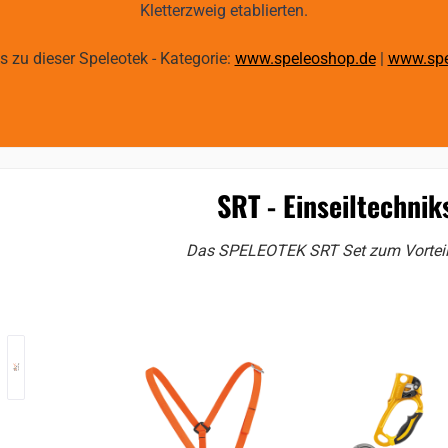
Kletterzweig etablierten.
ks zu dieser Speleotek - Kategorie:
www.speleoshop.de
|
www.spe
SRT - Einseiltechniks
Das SPELEOTEK SRT Set zum Vorteilsp
ie überspringen