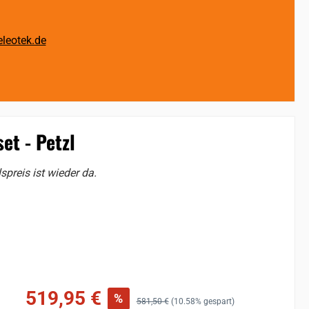
leotek.de
et - Petzl
reis ist wieder da.
Verkaufspreis:
519,95 €
%
Regulärer Preis:
581,50 €
(10.58% gespart)