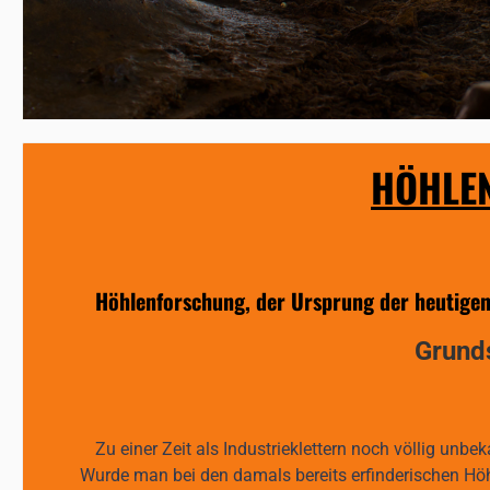
HÖHLEN
Höhlenforschung, der Ursprung der heutigen 
Grunds
Zu einer Zeit als Industrieklettern noch völlig un
Wurde man bei den damals bereits erfinderischen Höh