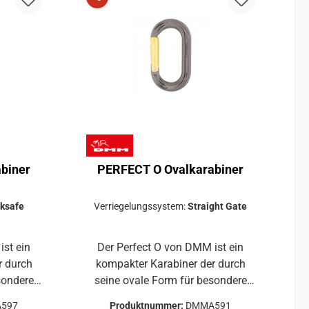
biner
PERFECT O Ovalkarabiner
ksafe
Verriegelungssystem:
Straight Gate
ist ein
Der Perfect O von DMM ist ein
kompakter Karabiner der durch
sondere
seine ovale Form für besondere
Einsätze bestimmt ist. Die
597
Produktnummer:
DMMA591