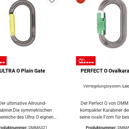
ULTRA O Plain Gate
PERFECT O Ovalkara
Verriegelungssystem:
Loc
Der ultimative Allround-
Der Perfect O von DMM 
abiner.Die symmetrischen
kompakter Karabiner der durch
bereiche des Ultra O eignen
seine ovale Form für be
ch ideal für Bremsgeräte,
Einsätze bestimmt ist. Die
roduktnummer:
DMMA321
Produktnummer:
DMMA