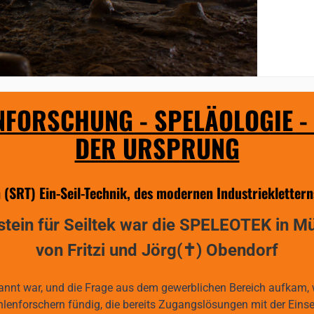
FORSCHUNG - SPELÄOLOGIE -
DER URSPRUNG
(SRT) Ein-Seil-Technik, des modernen Industrieklettern
tein für Seiltek war die SPELEOTEK in 
von Fritzi und Jörg(✝) Obendorf
bekannt war, und die Frage aus dem gewerblichen Bereich aufkam,
lenforschern fündig, die bereits Zugangslösungen mit der Einsei