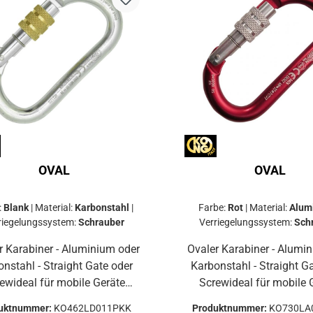
eichzeitig ein hakenfreies
inden von Seilen, Schlingen
rt.Nr.ArtikelnameBL
LängsBL QuerBL
SchnapperöffnungDimensio
wichtA321Ultra Oval Plain
e25kN12kN7kN24mm101 x
152mm61g
OVAL
OVAL
:
Blank
|
Material:
Karbonstahl
|
Farbe:
Rot
|
Material:
Alum
riegelungssystem:
Schrauber
Verriegelungssystem:
Sch
 Karabiner - Aluminium oder
Ovaler Karabiner - Alumi
nstahl - Straight Gate oder
Karbonstahl - Straight G
ewideal für mobile Geräte
Screwideal für mobile 
aschenzüge, Steigklemmen,
(Flaschenzüge, Steigkl
uktnummer:
KO462LD011PKK
Produktnummer:
KO730LA