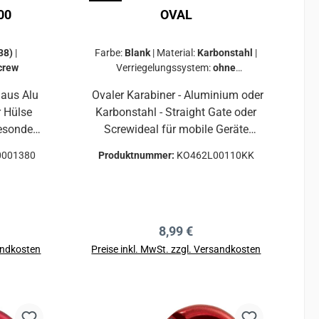
00
OVAL
138)
|
Farbe:
Blank
|
Material:
Karbonstahl
|
crew
Verriegelungssystem:
ohne
Verriegelung
 aus Alu
Ovaler Karabiner - Aluminium oder
 Hülse
Karbonstahl - Straight Gate oder
besonders
Screwideal für mobile Geräte
l zum
(Flaschenzüge, Steigklemmen,
0001380
Produktnummer:
KO462L00110KK
Fallsicherungsgeräte...).Mit
der zum
Schraubverschluss, geeignet auch
für den professionellen Einsatz.
ptimales
Typ.MaterialVerriegelungBL
reis:
Regulärer Preis:
8,99 €
und
LängsBL QuerBL offenA mmB
mmC mmD mmE mm(710)
sandkosten
Preise inkl. MwSt. zzgl. Versandkosten
en von
730L00xx0KKAluminiumkeine22k
b
In den Warenkorb
N7kN7kN1055411/16
 oder
462L00110KK
e
Kohlenstoffstahlkeine24kN8kN8k