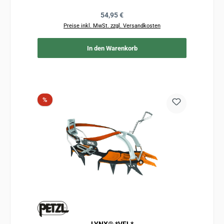
Regulärer Preis:
54,95 €
Preise inkl. MwSt. zzgl. Versandkosten
In den Warenkorb
Rabatt
%