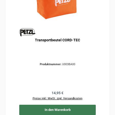
Transportbeutel CORD-TEC
Produktnummer:
U003BA00
Regulärer Preis:
14,95 €
Preise inkl. MwSt. zzgl. Versandkosten
In den Warenkorb