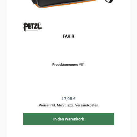
FAKIR
Produktnummer:
V01
Regulärer Preis:
17,95 €
Preise inkl. MwSt. zzgl. Versandkosten
In den Warenkorb