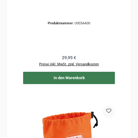
Produktnummer:
U003AA00
Regulärer Preis:
29,95 €
Preise inkl. MwSt. zzgl. Versandkosten
In den Warenkorb