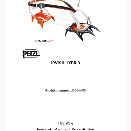
IRVIS® HYBRID
Produktnummer:
U031AA00
Regulärer Preis:
169,95 €
Preise inkl. MwSt. zzgl. Versandkosten