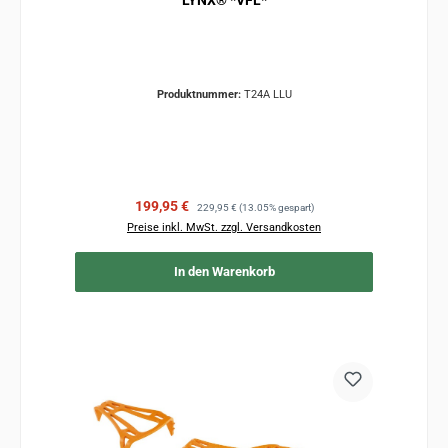
LYNX® *VFL*
Produktnummer:
T24A LLU
Verkaufspreis:
Regulärer Preis:
199,95 €
229,95 €
(13.05% gespart)
Preise inkl. MwSt. zzgl. Versandkosten
In den Warenkorb