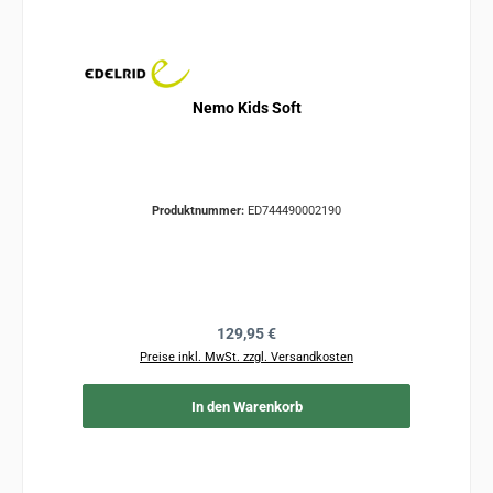
Nemo Kids Soft
Produktnummer:
ED744490002190
Regulärer Preis:
129,95 €
Preise inkl. MwSt. zzgl. Versandkosten
In den Warenkorb