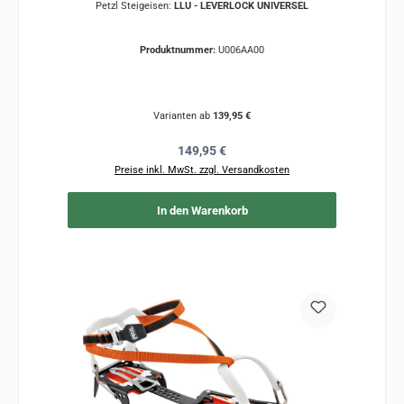
Petzl Steigeisen:
LLU - LEVERLOCK UNIVERSEL
Produktnummer:
U006AA00
Varianten ab
139,95 €
Regulärer Preis:
149,95 €
Preise inkl. MwSt. zzgl. Versandkosten
In den Warenkorb