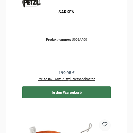
SARKEN
Produktnummer:
U008AA00
Regulärer Preis:
199,95 €
Preise inkl. MwSt. zzgl. Versandkosten
In den Warenkorb