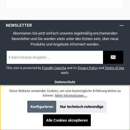
NEWSLETTER
Abonnieren Sie jetzt einfach unseren regelmäßig erscheinenden
Newsletter und Sie werden stets unter den Ersten sein, über neue
Produkte und Angebote informiert werden.
E-
Mail-
Adresse
*
This site is protected by
Friendly Captcha
and its
Privacy Policy
and
Terms of Use
apply.
Datenschutz
Ich habe die
Datenschutzbestimmungen
zur Kenntnis genommen und die
AGB
Diese Website verwendet Cookies, um eine bestmögliche Erfahrung bieten zu
gelesen und bin mit ihnen einverstanden.
*
können.
Mehr Informationen ...
TELEFONISCHER SERVICE
Konfigurieren
Nur technisch notwendige
Unterstützung und Beratung unter:
Ö: +43 (0)676 355 45 30
Alle Cookies akzeptieren