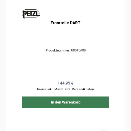
Frontteile DART
Produktnummer:
U001EA00
Regulärer Preis:
144,95 €
Preise inkl. MwSt. zzgl. Versandkosten
In den Warenkorb