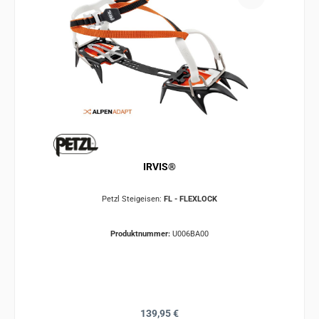
IRVIS®
Petzl Steigeisen:
FL - FLEXLOCK
Produktnummer:
U006BA00
Regulärer Preis:
139,95 €