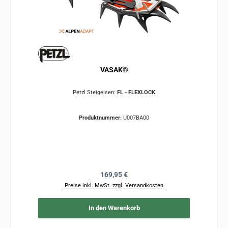
VASAK®
Petzl Steigeisen:
FL - FLEXLOCK
Produktnummer:
U007BA00
Regulärer Preis:
169,95 €
Preise inkl. MwSt. zzgl. Versandkosten
In den Warenkorb