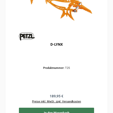
D-LYNX
Produktnummer:
T25
Regulärer Preis:
189,95 €
Preise inkl. MwSt. zzgl. Versandkosten
In den Warenkorb