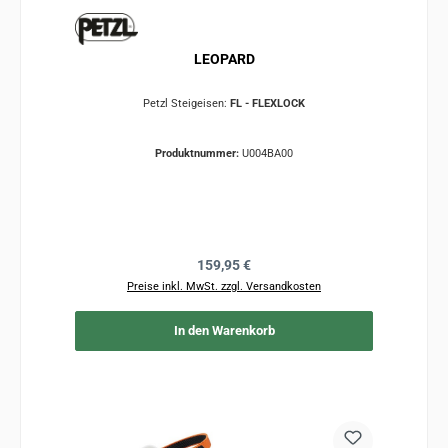
LEOPARD
Petzl Steigeisen:
FL - FLEXLOCK
Produktnummer:
U004BA00
Regulärer Preis:
159,95 €
Preise inkl. MwSt. zzgl. Versandkosten
In den Warenkorb