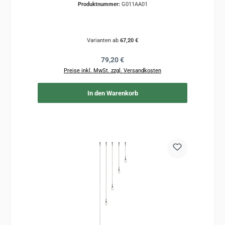
Produktnummer:
G011AA01
Varianten ab
67,20 €
Regulärer Preis:
79,20 €
Preise inkl. MwSt. zzgl. Versandkosten
In den Warenkorb