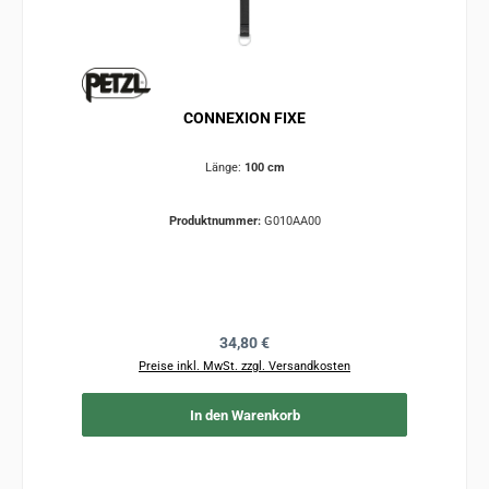
CONNEXION FIXE
Länge:
100 cm
Produktnummer:
G010AA00
Regulärer Preis:
34,80 €
Preise inkl. MwSt. zzgl. Versandkosten
In den Warenkorb