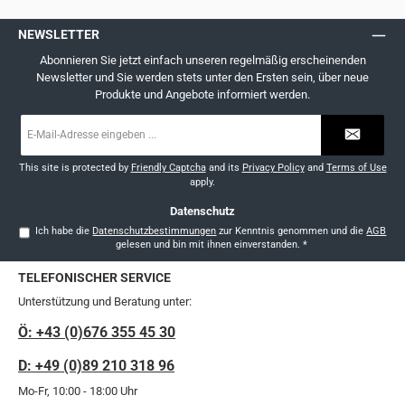
NEWSLETTER
Abonnieren Sie jetzt einfach unseren regelmäßig erscheinenden
Newsletter und Sie werden stets unter den Ersten sein, über neue
Produkte und Angebote informiert werden.
E-
Mail-
Adresse
*
This site is protected by
Friendly Captcha
and its
Privacy Policy
and
Terms of Use
apply.
Datenschutz
Ich habe die
Datenschutzbestimmungen
zur Kenntnis genommen und die
AGB
gelesen und bin mit ihnen einverstanden.
*
TELEFONISCHER SERVICE
Unterstützung und Beratung unter:
Ö: +43 (0)676 355 45 30
D: +49 (0)89 210 318 96
Mo-Fr, 10:00 - 18:00 Uhr