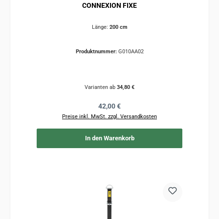
CONNEXION FIXE
Länge:
200 cm
Produktnummer:
G010AA02
Varianten ab
34,80 €
Regulärer Preis:
42,00 €
Preise inkl. MwSt. zzgl. Versandkosten
In den Warenkorb