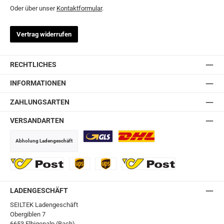
Oder über unser
Kontaktformular
.
Vertrag widerrufen
RECHTLICHES
INFORMATIONEN
ZAHLUNGSARTEN
VERSANDARTEN
Abholung Ladengeschäft
GLS
DHL
Ö-Post
UPS
UPS Express
Export Austrian Post
LADENGESCHÄFT
SEILTEK Ladengeschäft
Obergiblen 7
6653 Elbigenalp (Bach)