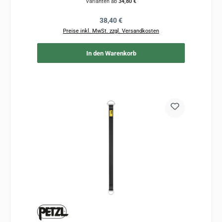
Varianten ab
34,80 €
Regulärer Preis:
38,40 €
Preise inkl. MwSt. zzgl. Versandkosten
In den Warenkorb