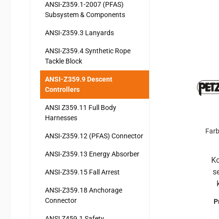
ANSI-Z359.1-2007 (PFAS)
Positi
Subsystem & Components
betätig
zu m
ANSI-Z359.3 Lanyards
kann 
ANSI-Z359.4 Synthetic Rope
Se
Tackle Block
Siche
Gerät beim Einlegen des Seils 
ANSI-Z359.9 Descent
Controllers
Gurt 
L-A
ANSI Z359.11 Full Body
eine
Harnesses
13 mm geeignet und
Far
ANSI-Z359.12 (PFAS) Connector
das 
ANSI-Z359.13 Energy Absorber
Ko
s
ANSI-Z359.15 Fall Arrest
ANSI-Z359.18 Anchorage
Anwender/
Connector
P
Ab
ANSI Z459.1 Safety