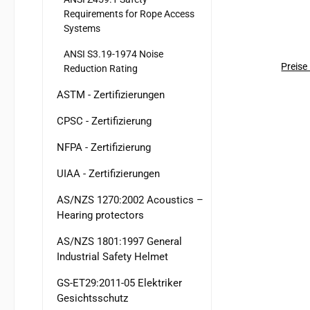
Requirements for Rope Access
Höhen
Systems
Ar
schwer zugänglich
ANSI S3.19-1974 Noise
fort
Preise
Reduction Rating
einfach
ASTM - Zertifizierungen
er
CPSC - Zertifizierung
ergo
NFPA - Zertifizierung
der ei
der Abseilfahrt gewährleistet. Sein
UIAA - Zertifizierungen
AUTO-
Ihnen, sich ei
AS/NZS 1270:2002 Acoustics –
Hearing protectors
h
Arbeitsplat
AS/NZS 1801:1997 General
F
Industrial Safety Helmet
ver
macht 
GS-ET29:2011-05 Elektriker
Gesichtsschutz