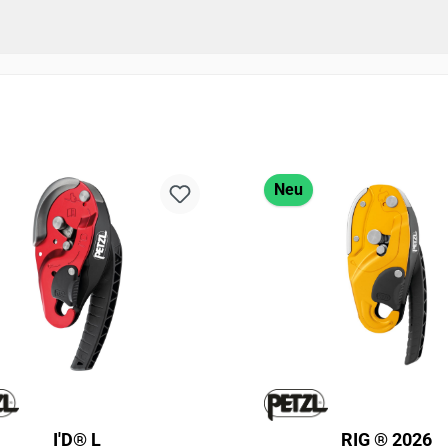
Neu
I'D® L
RIG ® 2026