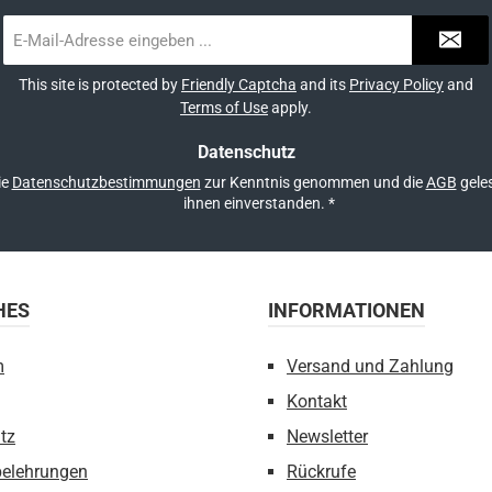
E-
Mail-
Adresse
This site is protected by
Friendly Captcha
and its
Privacy Policy
and
*
Terms of Use
apply.
Datenschutz
ie
Datenschutzbestimmungen
zur Kenntnis genommen und die
AGB
geles
ihnen einverstanden.
*
HES
INFORMATIONEN
m
Versand und Zahlung
Kontakt
tz
Newsletter
belehrungen
Rückrufe