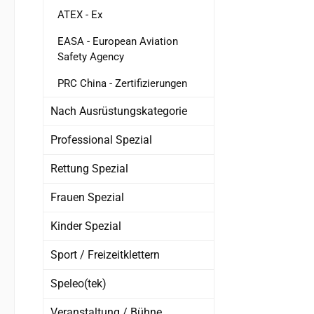
ATEX - Ex
Arbe
wer
EASA - European Aviation
na
Safety Agency
ermög
PRC China - Zertifizierungen
ei
Nach Ausrüstungskategorie
Professional Spezial
Rettung Spezial
Frauen Spezial
Kinder Spezial
Sport / Freizeitklettern
Speleo(tek)
Veranstaltung / Bühne