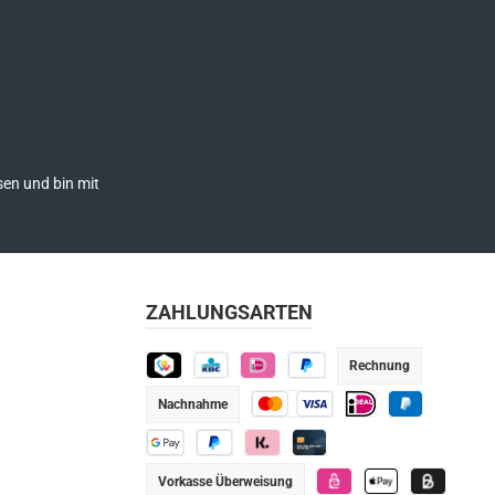
en und bin mit
ZAHLUNGSARTEN
Rechnung
TWINT
KBC
iDEAL
Später bezahlen
Nachnahme
Kredit- oder Debitkarte
iDEAL
PayPal
Google Pay
PayPal
Klarna
Kredit-/Debitkarte
Vorkasse Überweisung