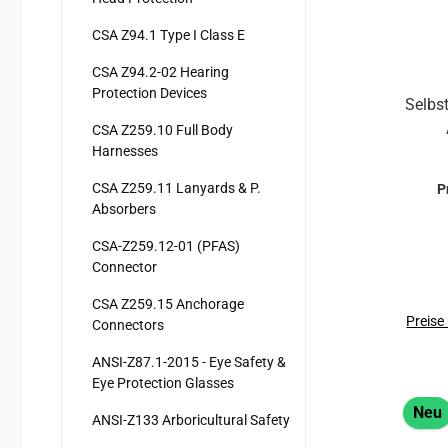
CSA Z94.1 Type I Class E
CSA Z94.2-02 Hearing
Protection Devices
Selbs
CSA Z259.10 Full Body
Harnesses
selbst
CSA Z259.11 Lanyards & P.
P
Absorbers
Ret
CSA-Z259.12-01 (PFAS)
verfügt übe
Connector
gefor
Absei
CSA Z259.15 Anchorage
läss
Preise
Connectors
Funktion und
ANSI-Z87.1-2015 - Eye Safety &
red
Eye Protection Glasses
Falle eines Bedie
Neu
dem A
ANSI-Z133 Arboricultural Safety
Anwend