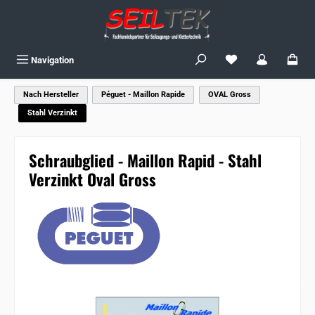
Zum Hauptinhalt springen
Du hast 0 Produkte
Navigation
Nach Hersteller
Péguet - Maillon Rapide
OVAL Gross
Stahl Verzinkt
Schraubglied - Maillon Rapid - Stahl
Verzinkt Oval Gross
Bildergalerie überspringen