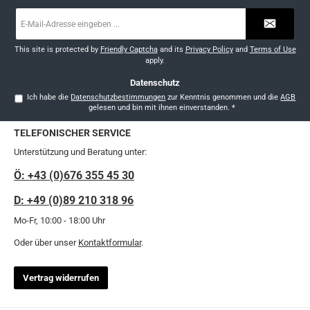
E-
Mail-
Adresse
*
This site is protected by
Friendly Captcha
and its
Privacy Policy
and
Terms of Use
apply.
Datenschutz
Ich habe die
Datenschutzbestimmungen
zur Kenntnis genommen und die
AGB
gelesen und bin mit ihnen einverstanden.
*
TELEFONISCHER SERVICE
Unterstützung und Beratung unter:
Ö: +43 (0)676 355 45 30
D: +49 (0)89 210 318 96
Mo-Fr, 10:00 - 18:00 Uhr
Oder über unser
Kontaktformular
.
Vertrag widerrufen