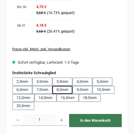
4,73 €
Bis
50
5,68 €
(16.73% gespart)
4,18 €
Ab
51
5,68 €
(26.41% gespart)
Preise inkl. MwSt. zzgl. Versandkosten
Sofort verfügbar, Lieferzeit: 1-3 Tage
auswählen
Drahtstärke Schraubglied
2,5mm
3,0mm
3,5mm
4,0mm
5,0mm
6,0mm
7,0mm
8,0mm
9,0mm
10,0mm
12,0mm
14,0mm
16,0mm
18,0mm
20,0mm
Produkt Anzahl: Gib den gewünschten Wert ein oder benutze die Schaltflächen um 
In den Warenkorb