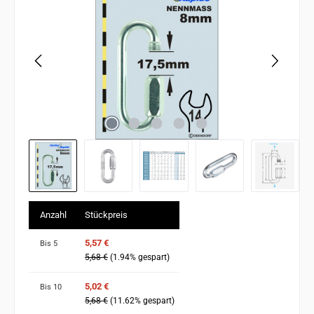
Anzahl
Stückpreis
5,57 €
Bis
5
5,68 €
(1.94% gespart)
5,02 €
Bis
10
5,68 €
(11.62% gespart)