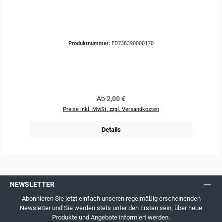
Produktnummer:
ED738390000170
Regulärer Preis:
Ab
2,00 €
Preise inkl. MwSt. zzgl. Versandkosten
Details
NEWSLETTER
Abonnieren Sie jetzt einfach unseren regelmäßig erscheinenden
Newsletter und Sie werden stets unter den Ersten sein, über neue
Produkte und Angebote informiert werden.