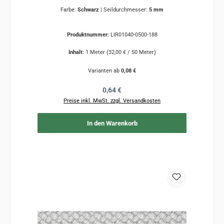
Farbe:
Schwarz
|
Seildurchmesser:
5 mm
Produktnummer:
LIR01040-0500-188
Inhalt:
1 Meter
(32,00 € / 50 Meter)
Varianten ab
0,08 €
Regulärer Preis:
0,64 €
Preise inkl. MwSt. zzgl. Versandkosten
In den Warenkorb