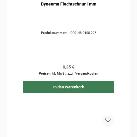
Dyneema Flechtschnur 1mm
Produktnummer:
LIR00148-0100-228
Regulärer Preis:
0,35 €
Preise inkl. MwSt. zzgl. Versandkosten
In den Warenkorb