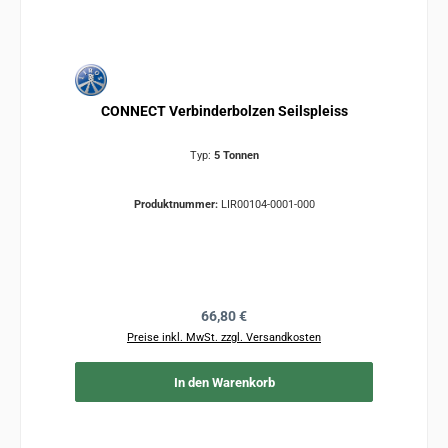
CONNECT Verbinderbolzen Seilspleiss
Typ:
5 Tonnen
Produktnummer:
LIR00104-0001-000
Regulärer Preis:
66,80 €
Preise inkl. MwSt. zzgl. Versandkosten
In den Warenkorb