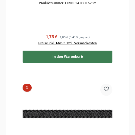
Produktnummer:
LIR01024-0800-525m
Verkaufspreis:
Regulärer Preis:
1,75 €
1,85 €
(5.41% gespart)
Preise inkl. MwSt. zzgl. Versandkosten
In den Warenkorb
Rabatt
%