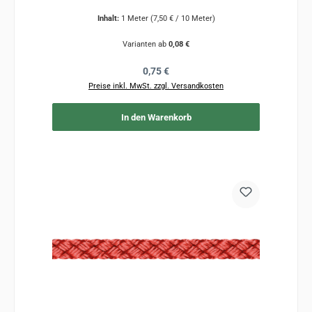
Inhalt:
1 Meter
(7,50 € / 10 Meter)
Varianten ab
0,08 €
Regulärer Preis:
0,75 €
Preise inkl. MwSt. zzgl. Versandkosten
In den Warenkorb