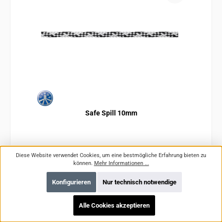
Safe Spill 10mm
Diese Website verwendet Cookies, um eine bestmögliche Erfahrung bieten zu
Produktnummer:
LIR01525-1000
können.
Mehr Informationen ...
Konfigurieren
Nur technisch notwendige
Alle Cookies akzeptieren
Regulärer Preis:
Ab
3,16 €