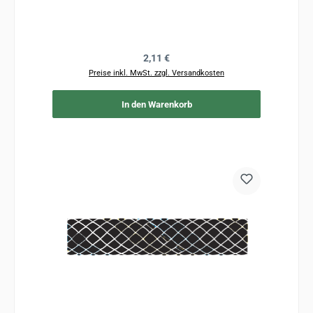
Regulärer Preis:
2,11 €
Preise inkl. MwSt. zzgl. Versandkosten
In den Warenkorb