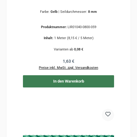
Farbe:
Gelb
|
Seildurchmesser:
8 mm
Produktnummer:
LIR01040-0800-059
Inhalt:
1 Meter
(8,15 € / 5 Meter)
Varianten ab
0,08 €
Regulärer Preis:
1,63 €
Preise inkl. MwSt. zzgl. Versandkosten
In den Warenkorb