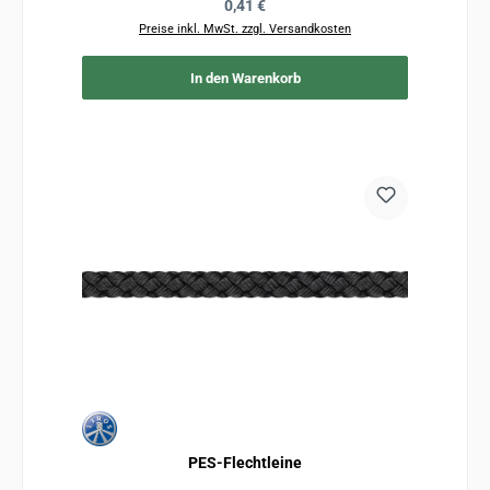
Regulärer Preis:
0,41 €
Preise inkl. MwSt. zzgl. Versandkosten
In den Warenkorb
PES-Flechtleine