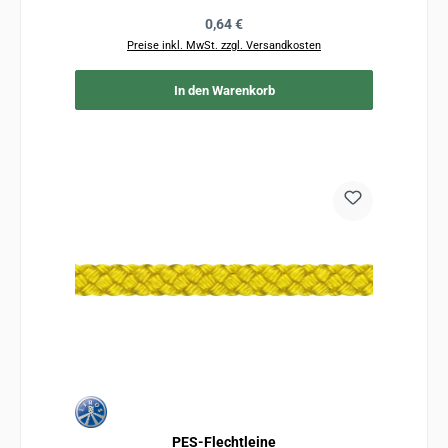
Regulärer Preis:
0,64 €
Preise inkl. MwSt. zzgl. Versandkosten
In den Warenkorb
PES-Flechtleine