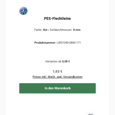
PES-Flechtleine
Farbe:
Rot
|
Seildurchmesser:
8 mm
Produktnummer:
LIR01040-0800-171
Varianten ab
0,08 €
Regulärer Preis:
1,63 €
Preise inkl. MwSt. zzgl. Versandkosten
In den Warenkorb