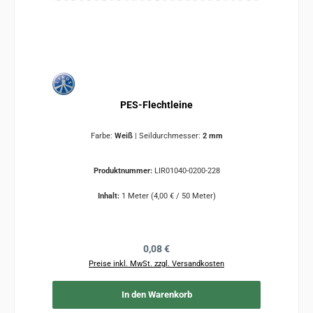
PES-Flechtleine
Farbe:
Weiß
|
Seildurchmesser:
2 mm
Produktnummer:
LIR01040-0200-228
Inhalt:
1 Meter
(4,00 € / 50 Meter)
Regulärer Preis:
0,08 €
Preise inkl. MwSt. zzgl. Versandkosten
In den Warenkorb