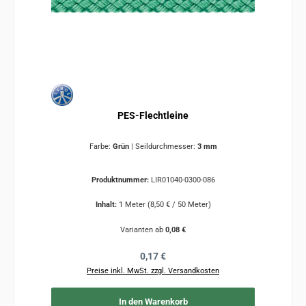
PES-Flechtleine
Farbe:
Grün
|
Seildurchmesser:
3 mm
Produktnummer:
LIR01040-0300-086
Inhalt:
1 Meter
(8,50 € / 50 Meter)
Varianten ab
0,08 €
Regulärer Preis:
0,17 €
Preise inkl. MwSt. zzgl. Versandkosten
In den Warenkorb