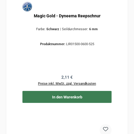
Magic Gold - Dyneema Reepschnur
Farbe:
Schwarz
|
Seildurchmesser:
6 mm
Produktnummer:
LIR01500-0600-525
Regulärer Preis:
2,11 €
Preise inkl. MwSt. zzgl. Versandkosten
In den Warenkorb