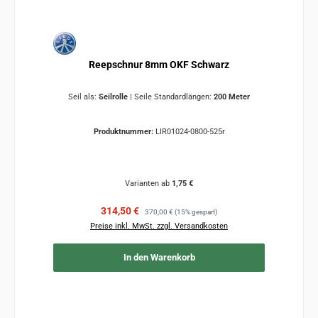
Reepschnur 8mm OKF Schwarz
Seil als:
Seilrolle
|
Seile Standardlängen:
200 Meter
Produktnummer:
LIR01024-0800-525r
Varianten ab
1,75 €
Verkaufspreis:
Regulärer Preis:
314,50 €
370,00 €
(15% gespart)
Preise inkl. MwSt. zzgl. Versandkosten
In den Warenkorb