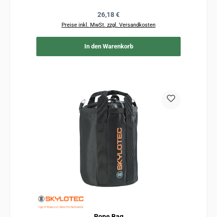
Regulärer Preis:
26,18 €
Preise inkl. MwSt. zzgl. Versandkosten
In den Warenkorb
Rope Bag