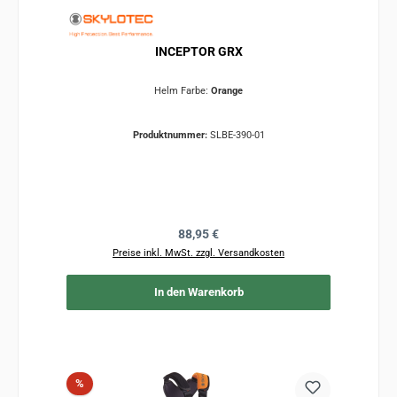
INCEPTOR GRX
Helm Farbe:
Orange
Produktnummer:
SLBE-390-01
Regulärer Preis:
88,95 €
Preise inkl. MwSt. zzgl. Versandkosten
In den Warenkorb
Rabatt
%