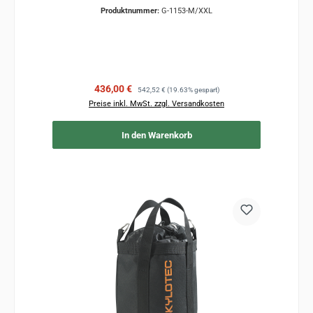
Produktnummer:
G-1153-M/XXL
Verkaufspreis:
Regulärer Preis:
436,00 €
542,52 €
(19.63% gespart)
Preise inkl. MwSt. zzgl. Versandkosten
In den Warenkorb