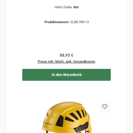
Helm Farbe:
Rot
Produktnummer:
SLBE-390-13
Regulärer Preis:
88,95 €
Preise inkl. MwSt. zzgl. Versandkosten
In den Warenkorb