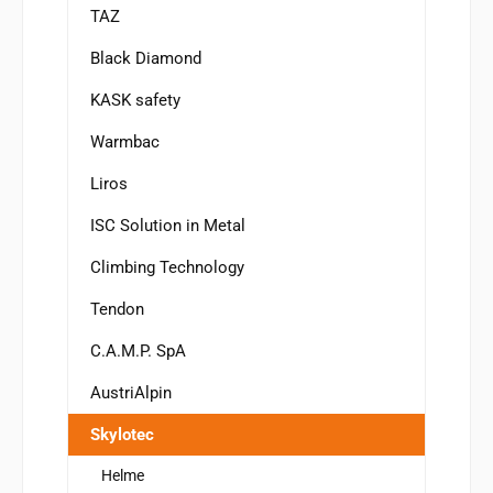
TAZ
Black Diamond
KASK safety
Warmbac
Liros
ISC Solution in Metal
Climbing Technology
Tendon
C.A.M.P. SpA
AustriAlpin
Skylotec
Helme