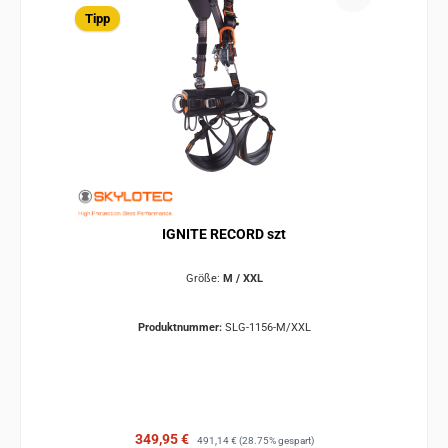
Tipp
IGNITE RECORD szt
Größe:
M / XXL
Produktnummer:
SLG-1156-M/XXL
Verkaufspreis:
Regulärer Preis:
349,95 €
491,14 €
(28.75% gespart)