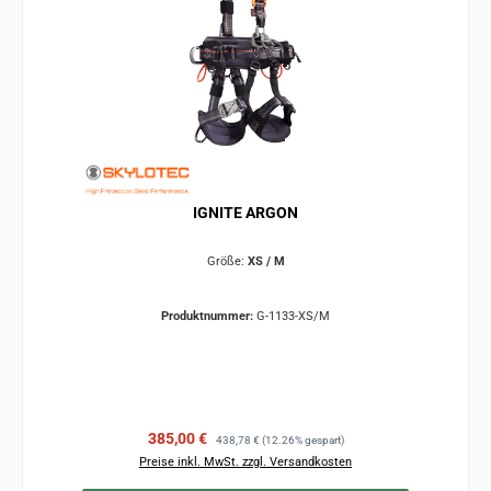
IGNITE ARGON
Größe:
XS / M
Produktnummer:
G-1133-XS/M
Verkaufspreis:
Regulärer Preis:
385,00 €
438,78 €
(12.26% gespart)
Preise inkl. MwSt. zzgl. Versandkosten