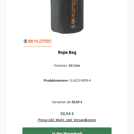
Rope Bag
Volumen:
63 Liter
Produktnummer:
SLACS-0009-4
Varianten ab
20,83 €
Regulärer Preis:
30,94 €
Preise inkl. MwSt. zzgl. Versandkosten
In den Warenkorb