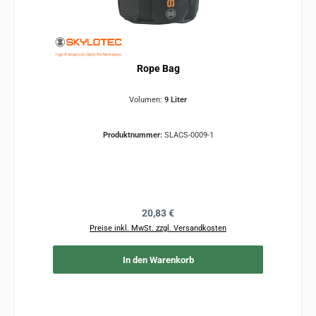
Rope Bag
Volumen:
9 Liter
Produktnummer:
SLACS-0009-1
Regulärer Preis:
20,83 €
Preise inkl. MwSt. zzgl. Versandkosten
In den Warenkorb