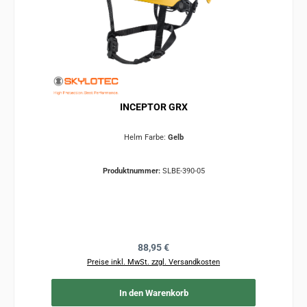
INCEPTOR GRX
Helm Farbe:
Gelb
Produktnummer:
SLBE-390-05
Regulärer Preis:
88,95 €
Preise inkl. MwSt. zzgl. Versandkosten
In den Warenkorb