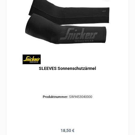
SLEEVES Sonnenschutzärmel
Produktnummer:
SW9453040000
Regulärer Preis:
18,50 €