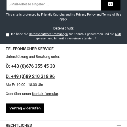
Mail-
Adresse
*
This site is protected by
Friendly Captcha
and its
Privacy Policy
and
Terms of Use
apply.
Datenschutz
Ich habe die
Datenschutzbestimmungen
zur Kenntnis genommen und die
AGB
gelesen und bin mit ihnen einverstanden.
*
TELEFONISCHER SERVICE
Unterstützung und Beratung unter:
Ö: +43 (0)676 355 45 30
D: +49 (0)89 210 318 96
Mo-Fr, 10:00 - 18:00 Uhr
Oder über unser
Kontaktformular
.
Vertrag widerrufen
RECHTLICHES