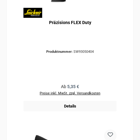
Präzisions FLEX Duty
Produktnummer:
SW93050404
Regulärer Preis:
Ab
5,35 €
Preise inkl. MwSt. zzgl. Versandkosten
Details