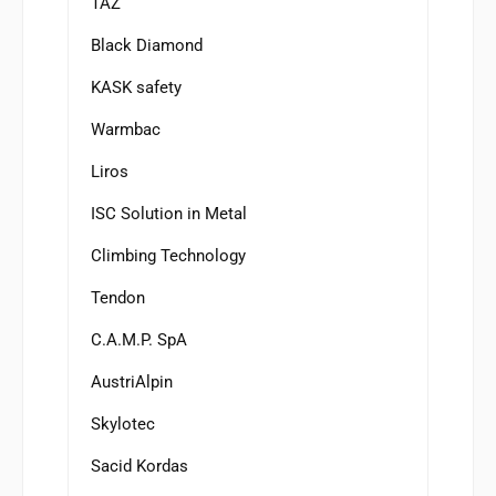
TAZ
Black Diamond
KASK safety
Warmbac
Liros
ISC Solution in Metal
Climbing Technology
Tendon
C.A.M.P. SpA
AustriAlpin
Skylotec
Sacid Kordas