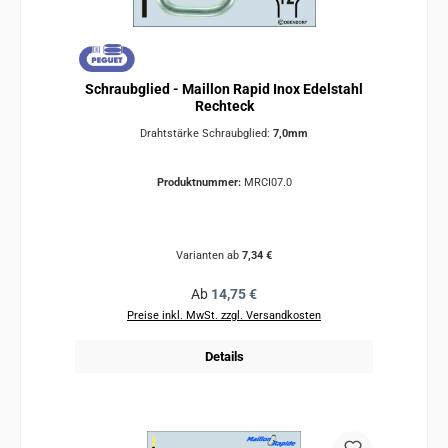
Schraubglied - Maillon Rapid Inox Edelstahl
Rechteck
Drahtstärke Schraubglied:
7,0mm
Produktnummer:
MRCI07.0
Varianten ab
7,34 €
Regulärer Preis:
Ab
14,75 €
Preise inkl. MwSt. zzgl. Versandkosten
Details