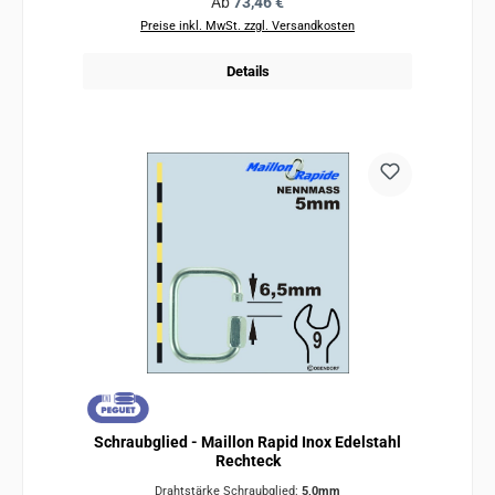
Regulärer Preis:
Ab
73,46 €
Preise inkl. MwSt. zzgl. Versandkosten
Details
Schraubglied - Maillon Rapid Inox Edelstahl
Rechteck
Drahtstärke Schraubglied:
5,0mm