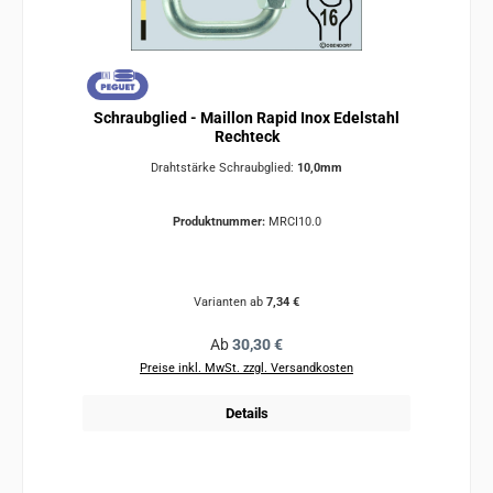
Schraubglied - Maillon Rapid Inox Edelstahl
Rechteck
Drahtstärke Schraubglied:
10,0mm
Produktnummer:
MRCI10.0
Varianten ab
7,34 €
Regulärer Preis:
Ab
30,30 €
Preise inkl. MwSt. zzgl. Versandkosten
Details