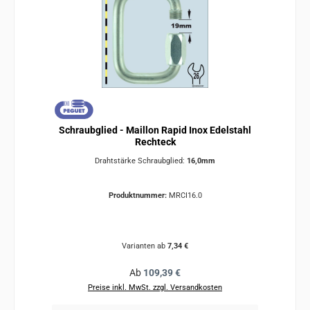
Schraubglied - Maillon Rapid Inox Edelstahl
Rechteck
Drahtstärke Schraubglied:
16,0mm
Produktnummer:
MRCI16.0
Varianten ab
7,34 €
Regulärer Preis:
Ab
109,39 €
Preise inkl. MwSt. zzgl. Versandkosten