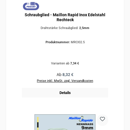
Schraubglied - Maillon Rapid Inox Edelstahl
Rechteck
Drahtstärke Schraubglied:
2,5mm
Produktnummer:
MRCI02.5
Varianten ab
7,34 €
Regulärer Preis:
Ab
8,32 €
Preise inkl. MwSt. zzgl. Versandkosten
Details