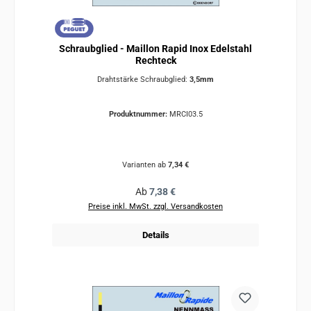
Schraubglied - Maillon Rapid Inox Edelstahl
Rechteck
Drahtstärke Schraubglied:
3,5mm
Produktnummer:
MRCI03.5
Varianten ab
7,34 €
Regulärer Preis:
Ab
7,38 €
Preise inkl. MwSt. zzgl. Versandkosten
Details