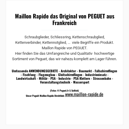
Maillon Rapide das Original von PEGUET aus
Frankreich
Schraubglieder, Schliessring, Kettenschraubglied,
Kettenverbinder, Kettennotglied, ... viele Begriffe ein Produkt.
Maillon Rapide von PEGUET.
Hier finden Sie das Umfangreiche und Qualitativ hochwertige
Sortiment von Peguet, das wir nahezu komplett am Lager führen.
Umfassende ANWENDUNGSGEBIETE - Architektur - Baumarkt - Fallschirmfliegen
- Fischfang - Flugzeugbau - Gleitschirmfliegen - Industrieeinsatz -
Landwirtschaft - Militär - PSA - Industrie - PSA Klettern - Strassenbahn -
Veranstaltungstechnik - Wassersport
(Fotos © Peguet.fr & Seiltek)
www.maillon-rapide.de
Unser Peguét Maillon Rapide Direktlink: