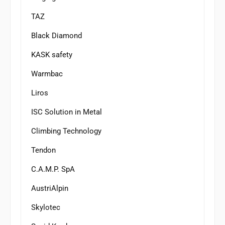
TAZ
Black Diamond
KASK safety
Warmbac
Liros
ISC Solution in Metal
Climbing Technology
Tendon
C.A.M.P. SpA
AustriAlpin
Skylotec