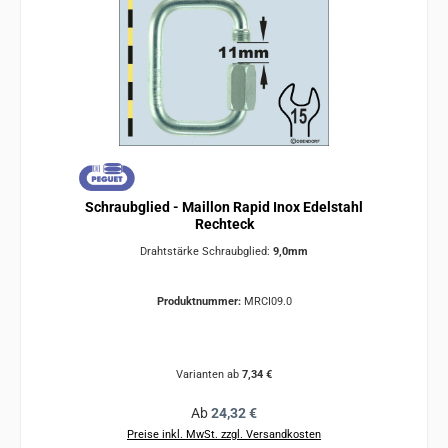
Schraubglied - Maillon Rapid Inox Edelstahl
Rechteck
Drahtstärke Schraubglied:
9,0mm
Produktnummer:
MRCI09.0
Varianten ab
7,34 €
Regulärer Preis:
Ab
24,32 €
Preise inkl. MwSt. zzgl. Versandkosten