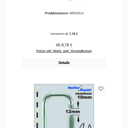
Produktnummer:
MRCI05.0
Varianten ab
7,34 €
Regulärer Preis:
Ab
8,78 €
Preise inkl. MwSt. zzgl. Versandkosten
Details