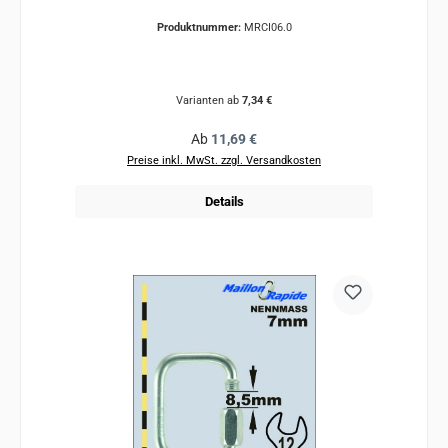
Produktnummer:
MRCI06.0
Varianten ab
7,34 €
Regulärer Preis:
Ab
11,69 €
Preise inkl. MwSt. zzgl. Versandkosten
Details