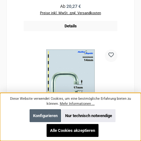
Regulärer Preis:
Ab
20,27 €
Preise inkl. MwSt. zzgl. Versandkosten
Details
Diese Website verwendet Cookies, um eine bestmögliche Erfahrung bieten zu
können.
Mehr Informationen ...
Konfigurieren
Nur technisch notwendige
Alle Cookies akzeptieren
Schraubglied - Maillon Rapid Stahl Verzinkt
Rechteck