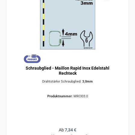
Schraubglied - Maillon Rapid Inox Edelstahl
Rechteck
Drahtstärke Schraubglied:
3,0mm
Produktnummer:
MRCI03.0
Regulärer Preis:
Ab
7,34 €