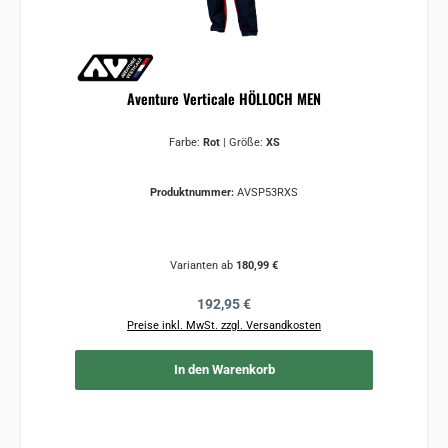
Aventure Verticale HÖLLOCH MEN
Farbe:
Rot
|
Größe:
XS
Produktnummer:
AVSP53RXS
Varianten ab
180,99 €
Regulärer Preis:
192,95 €
Preise inkl. MwSt. zzgl. Versandkosten
In den Warenkorb