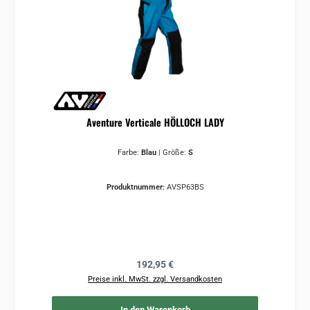
Aventure Verticale HÖLLOCH LADY
Farbe:
Blau
|
Größe:
S
Produktnummer:
AVSP63BS
Regulärer Preis:
192,95 €
Preise inkl. MwSt. zzgl. Versandkosten
In den Warenkorb