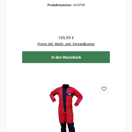
Produktnummer:
AVSP08
Regulärer Preis:
105,95 €
Preise inkl. MwSt. zzgl. Versandkosten
In den Warenkorb