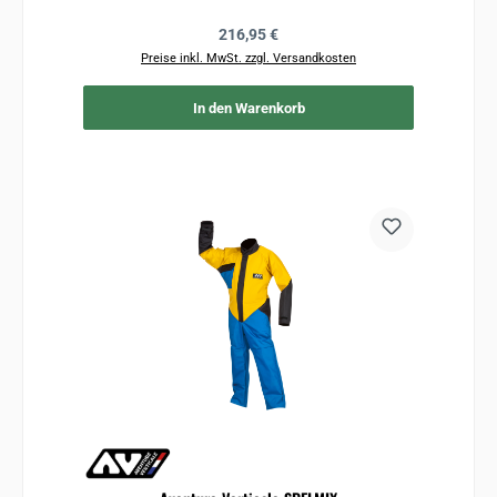
Regulärer Preis:
216,95 €
Preise inkl. MwSt. zzgl. Versandkosten
In den Warenkorb