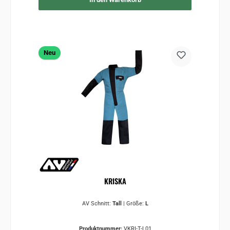
Neu
KRISKA
AV Schnitt:
Tall
|
Größe:
L
Produktnummer:
VKRI-T-L01