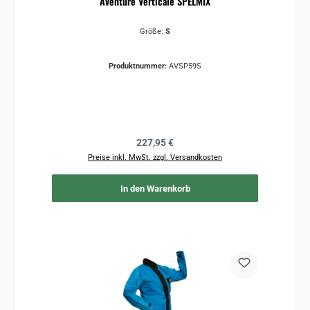
Aventure Verticale SPELMIX
Größe:
S
Produktnummer:
AVSP59S
Regulärer Preis:
227,95 €
Preise inkl. MwSt. zzgl. Versandkosten
In den Warenkorb