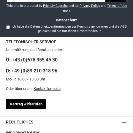
Adresse
*
This site is protected by
Friendly Captcha
and its
Privacy Policy
and
Terms of Use
apply.
Datenschutz
Ich habe die
Datenschutzbestimmungen
zur Kenntnis genommen und die
AGB
gelesen und bin mit ihnen einverstanden.
*
TELEFONISCHER SERVICE
Unterstützung und Beratung unter:
Ö: +43 (0)676 355 45 30
D: +49 (0)89 210 318 96
Mo-Fr, 10:00 - 18:00 Uhr
Oder über unser
Kontaktformular
.
Vertrag widerrufen
RECHTLICHES