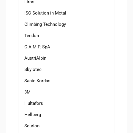
Liros
ISC Solution in Metal
Climbing Technology
Tendon
C.A.M.P. SpA
AustriAlpin
Skylotec
Sacid Kordas
3M
Hultafors
Hellberg
Scurion