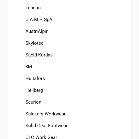
Tendon
C.A.M.P. SpA
AustriAlpin
Skylotec
Sacid Kordas
3M
Hultafors
Hellberg
Scurion
Snickers Workwear
Solid Gear Footwear
CLC Work Gear