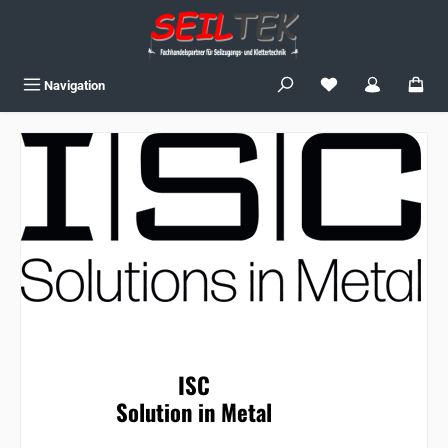
Zum Hauptinhalt springen
Du hast 0 Produkte
Navigation
ISC
Solution in Metal