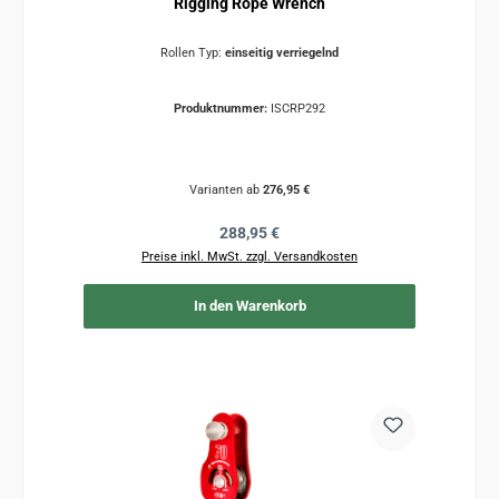
Rigging Rope Wrench
Rollen Typ:
einseitig verriegelnd
Produktnummer:
ISCRP292
Varianten ab
276,95 €
Regulärer Preis:
288,95 €
Preise inkl. MwSt. zzgl. Versandkosten
In den Warenkorb