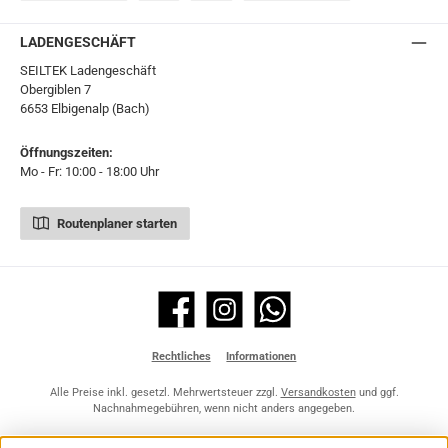
Ö-Post
UPS
UPS Express
Export Austrian Post
LADENGESCHÄFT
SEILTEK Ladengeschäft
Obergiblen 7
6653 Elbigenalp (Bach)
Öffnungszeiten:
Mo - Fr: 10:00 - 18:00 Uhr
Routenplaner starten
Facebook
Instagram
WhatsApp
Rechtliches
Informationen
Alle Preise inkl. gesetzl. Mehrwertsteuer zzgl.
Versandkosten
und ggf.
Nachnahmegebühren, wenn nicht anders angegeben.