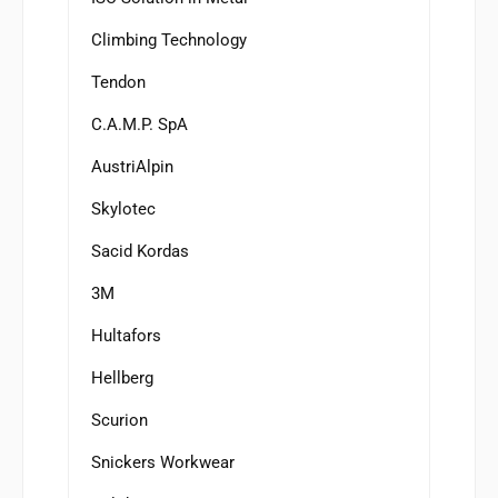
Climbing Technology
Tendon
C.A.M.P. SpA
AustriAlpin
Skylotec
Sacid Kordas
3M
Hultafors
Hellberg
Scurion
Snickers Workwear