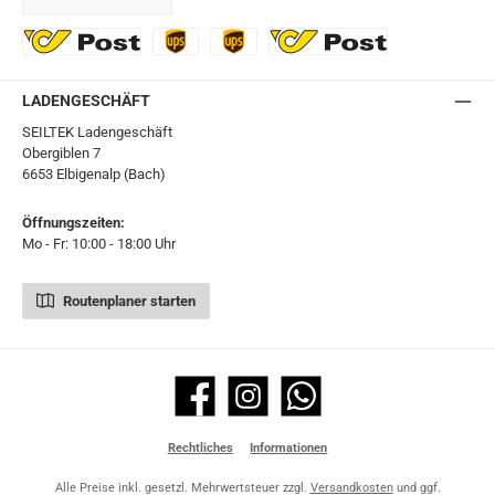
GLS
DHL
Ö-Post
UPS
UPS Express
Export Austrian Post
LADENGESCHÄFT
SEILTEK Ladengeschäft
Obergiblen 7
6653 Elbigenalp (Bach)
Öffnungszeiten:
Mo - Fr: 10:00 - 18:00 Uhr
Routenplaner starten
Facebook
Instagram
WhatsApp
Rechtliches
Informationen
Alle Preise inkl. gesetzl. Mehrwertsteuer zzgl.
Versandkosten
und ggf.