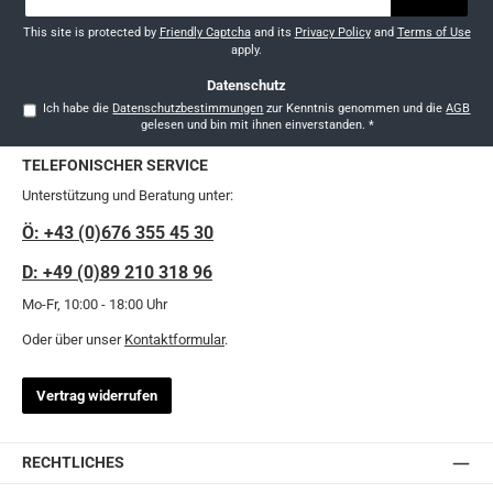
Adresse
*
This site is protected by
Friendly Captcha
and its
Privacy Policy
and
Terms of Use
apply.
Datenschutz
Ich habe die
Datenschutzbestimmungen
zur Kenntnis genommen und die
AGB
gelesen und bin mit ihnen einverstanden.
*
TELEFONISCHER SERVICE
Unterstützung und Beratung unter:
Ö: +43 (0)676 355 45 30
D: +49 (0)89 210 318 96
Mo-Fr, 10:00 - 18:00 Uhr
Oder über unser
Kontaktformular
.
Vertrag widerrufen
RECHTLICHES