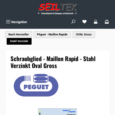
Zum Hauptinhalt springen
Du hast 0 Produkte
Navigation
Nach Hersteller
Péguet - Maillon Rapide
OVAL Gross
Stahl Verzinkt
Schraubglied - Maillon Rapid - Stahl
Verzinkt Oval Gross
Bildergalerie überspringen