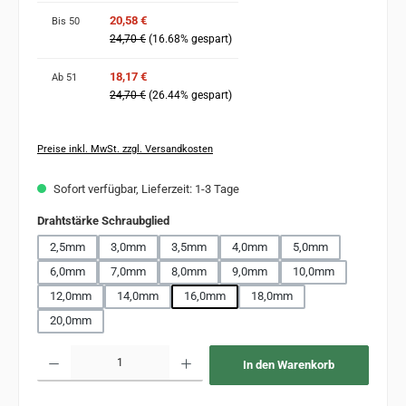
20,58 €
Bis
50
24,70 €
(16.68% gespart)
18,17 €
Ab
51
24,70 €
(26.44% gespart)
Preise inkl. MwSt. zzgl. Versandkosten
Sofort verfügbar, Lieferzeit: 1-3 Tage
auswählen
Drahtstärke Schraubglied
2,5mm
3,0mm
3,5mm
4,0mm
5,0mm
6,0mm
7,0mm
8,0mm
9,0mm
10,0mm
12,0mm
14,0mm
16,0mm
18,0mm
20,0mm
Produkt Anzahl: Gib den gewünschten Wert ein oder benutze die Schaltflächen um 
In den Warenkorb