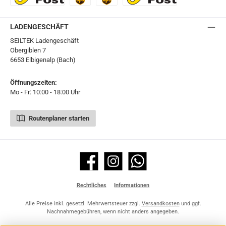
Ö-Post
UPS
UPS Express
Export Austrian Post
LADENGESCHÄFT
SEILTEK Ladengeschäft
Obergiblen 7
6653 Elbigenalp (Bach)
Öffnungszeiten:
Mo - Fr: 10:00 - 18:00 Uhr
Routenplaner starten
Facebook
Instagram
WhatsApp
Rechtliches
Informationen
Alle Preise inkl. gesetzl. Mehrwertsteuer zzgl.
Versandkosten
und ggf.
Nachnahmegebühren, wenn nicht anders angegeben.