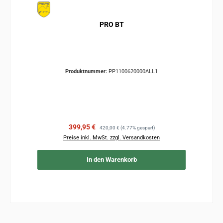
PRO BT
Produktnummer:
PP1100620000ALL1
Verkaufspreis:
Regulärer Preis:
399,95 €
420,00 €
(4.77% gespart)
Preise inkl. MwSt. zzgl. Versandkosten
In den Warenkorb