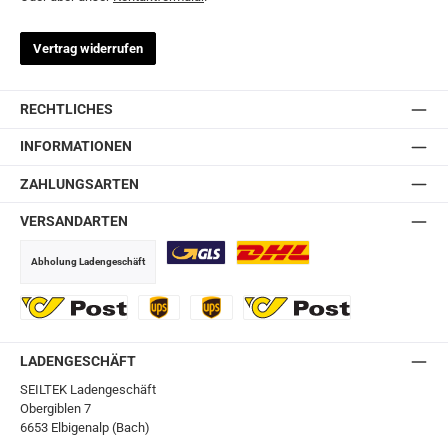
Vertrag widerrufen
RECHTLICHES
INFORMATIONEN
ZAHLUNGSARTEN
VERSANDARTEN
Abholung Ladengeschäft
GLS
DHL
Ö-Post
UPS
UPS Express
Export Austrian Post
LADENGESCHÄFT
SEILTEK Ladengeschäft
Obergiblen 7
6653 Elbigenalp (Bach)