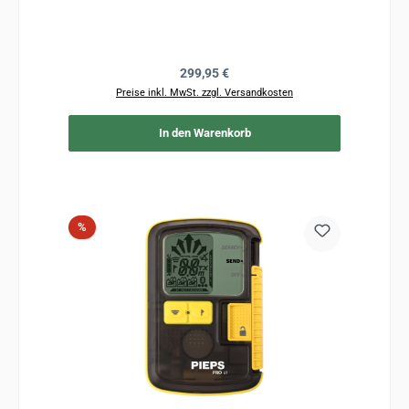
Regulärer Preis:
299,95 €
Preise inkl. MwSt. zzgl. Versandkosten
In den Warenkorb
Rabatt
%