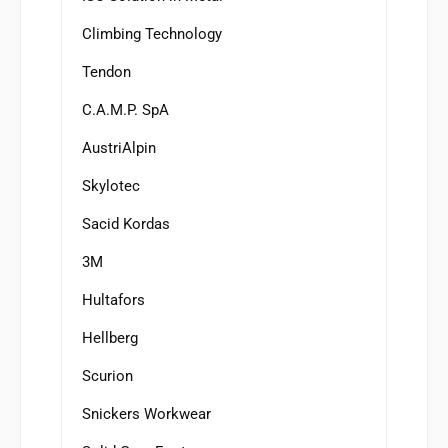
Climbing Technology
Tendon
C.A.M.P. SpA
AustriAlpin
Skylotec
Sacid Kordas
3M
Hultafors
Hellberg
Scurion
Snickers Workwear