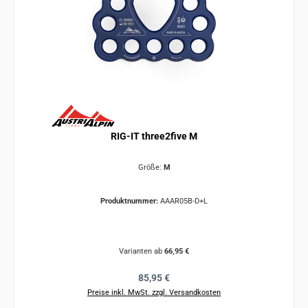
RIG-IT three2five M
Größe:
M
Produktnummer:
AAAR05B-D+L
Varianten ab
66,95 €
Regulärer Preis:
85,95 €
Preise inkl. MwSt. zzgl. Versandkosten