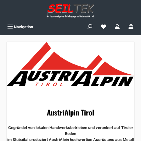
Zum Hauptinhalt springen
Du hast 0 Produkte
Navigation
AustriAlpin Tirol
Gegründet von lokalen Handwerksbetrieben und verankert auf Tiroler
Boden
im Stubaital produziert AustriAlpin hochwertige Ausrüstung aus Metall