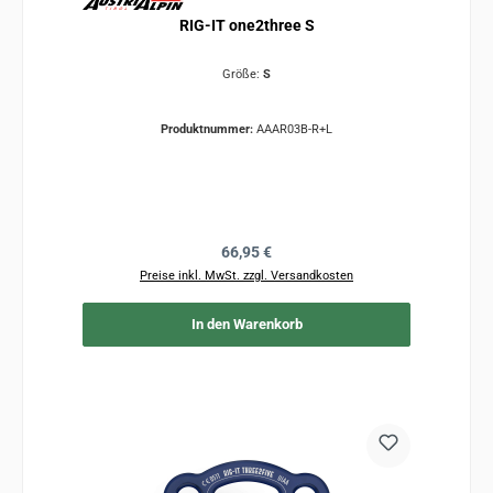
RIG-IT one2three S
Größe:
S
Produktnummer:
AAAR03B-R+L
Regulärer Preis:
66,95 €
Preise inkl. MwSt. zzgl. Versandkosten
In den Warenkorb