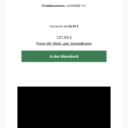
Produktnummer:
AAAR08B-Y+L
Varianten ab
66,95 €
Regulärer Preis:
127,95 €
Preise inkl. MwSt. zzgl. Versandkosten
In den Warenkorb