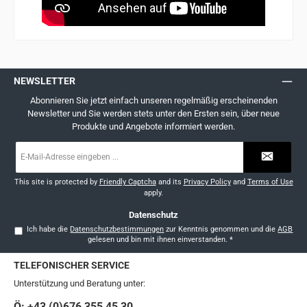
NEWSLETTER
Abonnieren Sie jetzt einfach unseren regelmäßig erscheinenden
Newsletter und Sie werden stets unter den Ersten sein, über neue
Produkte und Angebote informiert werden.
E-
Mail-
Adresse
*
This site is protected by
Friendly Captcha
and its
Privacy Policy
and
Terms of Use
apply.
Datenschutz
Ich habe die
Datenschutzbestimmungen
zur Kenntnis genommen und die
AGB
gelesen und bin mit ihnen einverstanden.
*
TELEFONISCHER SERVICE
Unterstützung und Beratung unter:
Ö: +43 (0)676 355 45 30