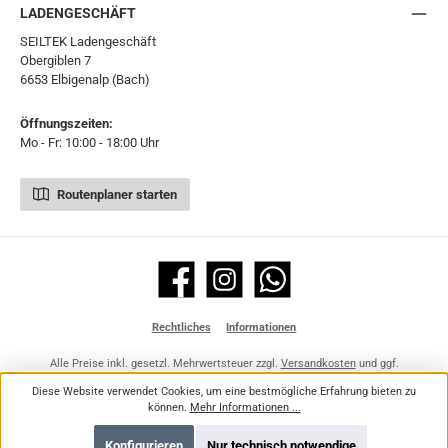
LADENGESCHÄFT
SEILTEK Ladengeschäft
Obergiblen 7
6653 Elbigenalp (Bach)
Öffnungszeiten:
Mo - Fr: 10:00 - 18:00 Uhr
Routenplaner starten
Facebook
Instagram
WhatsApp
Rechtliches
Informationen
Alle Preise inkl. gesetzl. Mehrwertsteuer zzgl.
Versandkosten
und ggf.
Nachnahmegebühren, wenn nicht anders angegeben.
Diese Website verwendet Cookies, um eine bestmögliche Erfahrung bieten zu
können.
Mehr Informationen ...
Konfigurieren
Nur technisch notwendige