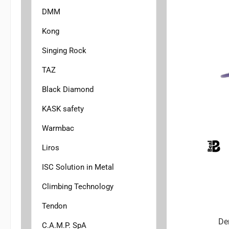
Hand
DMM
Vor
Kong
ausge
und 
Singing Rock
Kon
TAZ
Seilau
Black Diamond
dem 
KASK safety
Öffn
einen
Warmbac
Liros
St
Gr
ISC Solution in Metal
gefert
Climbing Technology
Tendon
Fuß
De
H
C.A.M.P. SpA