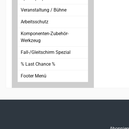
erhäl
Veranstaltung / Bühne
verl
Hau
Arbeitsschutz
Leistu
Komponenten-Zubehör-
BEAL 
Werkzeug
Design
pop
Fall-/Gleitschirm Spezial
Sich
% Last Chance %
Fr
Footer Menü
mon
Abonniere