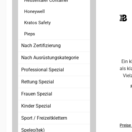
Hessentaler Container
sch
Honeywell
Entw
Ihr
Kratos Safety
ver
seine
Pieps
Nach Zertifizierung
F
Me
Nach Ausrüstungskategorie
Ein 
Se
als k
Sich
Professional Spezial
Viel
la
Rettung Spezial
Eins
Z
un
Frauen Spezial
g
unver
Kinder Spezial
Berüc
Sport / Freizeitklettern
Farben
Preise
Speleo(tek)