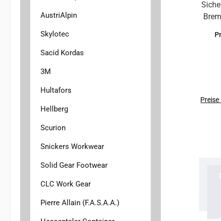
Siche
Ver
AustriAlpin
Brems
Bur
un
a
Skylotec
P
ikon
verw
BE
gro
Sacid Kordas
ver
3M
leb
pro
kompat
un
Hultafors
a
Preise
Hellberg
Durch
Des
Schne
Scurion
int
Snickers Workwear
Kl
Solid Gear Footwear
könn
und 
CLC Work Gear
mac
Pierre Allain (F.A.S.A.A.)
Frie
Klett