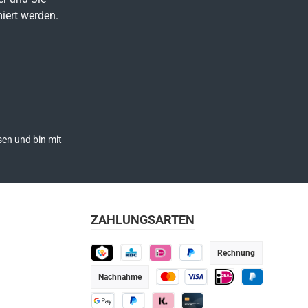
iert werden.
en und bin mit
ZAHLUNGSARTEN
Rechnung
TWINT
KBC
iDEAL
Später bezahlen
Nachnahme
Kredit- oder Debitkarte
iDEAL
PayPal