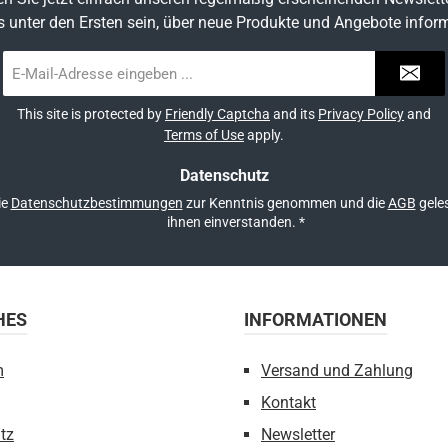
s unter den Ersten sein, über neue Produkte und Angebote inform
E-
Mail-
Adresse
This site is protected by
Friendly Captcha
and its
Privacy Policy
and
*
Terms of Use
apply.
Datenschutz
ie
Datenschutzbestimmungen
zur Kenntnis genommen und die
AGB
geles
ihnen einverstanden.
*
HES
INFORMATIONEN
m
Versand und Zahlung
Kontakt
tz
Newsletter