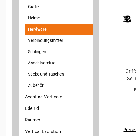
Gurte
Helme
Hardware
Verbindungsmittel
Schlingen
Anschlagmittel
Grif
Säcke und Taschen
Seil
Zubehör
Händ
ein-
Aventure Verticale
S
Edelrid
Stei
Raumer
Gri
stan
Preise
Vertical Evolution