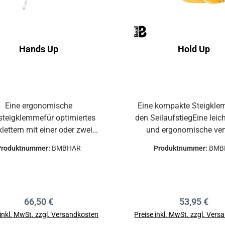
Hands Up
Hold Up
Eine ergonomische
Eine kompakte Steigkle
fsteigklemmefür optimiertes
den SeilaufstiegEine leic
klettern mit einer oder zwei
und ergonomische ven
en.Ergonomischer Griff für
Steigklemme Der HOLD UP
Produktnummer:
BMBHAR
Produktnummer:
BMB
 oder zweihändigen Halt für
über ein im 90°-Winkel ve
optimiertes
Befestigungsloch auf
eilklettern.Ergonomische
Rückseite.Dadurch blei
gklemme mit komfortablem
Seilklemme vertikal und f
Regulärer Preis:
Regulärer P
66,50 €
53,95 €
ff. Ergonomie und Komfort
sorgt so für eine hervor
den bei der Entwicklung der
flüssigen Bewegungsabl
 inkl. MwSt. zzgl. Versandkosten
Preise inkl. MwSt. zzgl. Ver