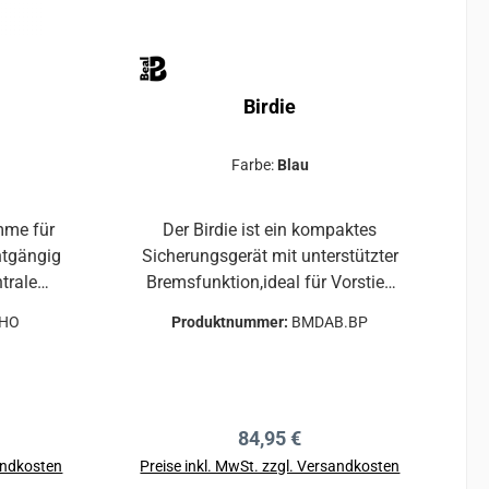
Birdie
Farbe:
Blau
mme für
Der Birdie ist ein kompaktes
htgängig
Sicherungsgerät mit unterstützter
trale
Bremsfunktion,ideal für Vorstieg
 verfügt
und Toprope-Sicherung.Das
HO
Produktnummer:
BMDAB.BP
rsetztes
ikonische Sicherungsgerät von
 der
BEAL, der BIRDIE,kehrt mit
bt die
verbesserten Funktionen und
lach und
lebhaften Farben zurück.Er ist
reis:
Regulärer Preis:
84,95 €
ragende
kompatibel mit allen Einfachseilen
auf beim
von 8,5 bis 10,5 mm
sandkosten
Preise inkl. MwSt. zzgl. Versandkosten