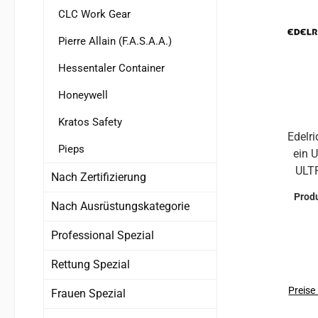
ant
CLC Work Gear
Pierre Allain (F.A.S.A.A.)
Hessentaler Container
Honeywell
Kratos Safety
Edelri
Pieps
ein 
ULTRALIG
Nach Zertifizierung
Form
Prod
ei
Nach Ausrüstungskategorie
Professional Spezial
Ki
Bauwe
Rettung Spezial
ultim
Einrichtu
Preise
Frauen Spezial
un