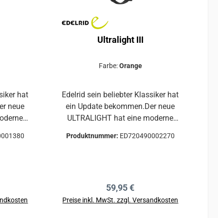
Ultralight III
Farbe:
Orange
siker hat
Edelrid sein beliebter Klassiker hat
er neue
ein Update bekommen.Der neue
ULTRALIGHT hat eine moderne
tung und
Form, verbesserte Belüftung und
0001380
Produktnummer:
ED720490002270
d
ein neues, austausch- und
und
waschbares Kopf- und
tabile
Kinnband.Die extrem stabile
Bauweise bleibt erhalten.Der
reis:
Regulärer Preis:
59,95 €
erzielle
ultimative Helm für kommerzielle
Einrichtungen, wie Kletterschulen
sandkosten
Preise inkl. MwSt. zzgl. Versandkosten
xtrem
und Adventure Parks.Extrem
b
In den Warenkorb