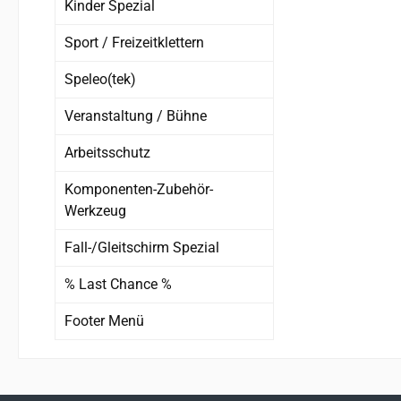
Kinder Spezial
robus
a
Sport / Freizeitklettern
Belü
Speleo(tek)
Lufta
für
Veranstaltung / Bühne
Pass
Arbeitsschutz
gep
Komponenten-Zubehör-
ant
Werkzeug
Fall-/Gleitschirm Spezial
% Last Chance %
Footer Menü