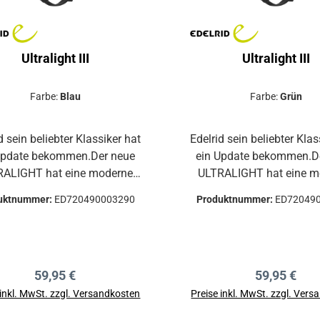
Ultralight III
Ultralight III
Farbe:
Blau
Farbe:
Grün
d sein beliebter Klassiker hat
Edelrid sein beliebter Klas
Update bekommen.Der neue
ein Update bekommen.D
HT hat eine moderne
ULTRALIGHT hat eine moderne
, verbesserte Belüftung und
Form, verbesserte Belüf
uktnummer:
ED720490003290
Produktnummer:
ED72049
n neues, austausch- und
ein neues, austausch- un
waschbares Kopf- und
waschbares Kopf- 
nnband.Die extrem stabile
Kinnband.Die extrem s
ise bleibt erhalten.Der
Bauweise bleibt erhalten.Der
Regulärer Preis:
Regulärer P
59,95 €
59,95 €
ative Helm für kommerzielle
ultimative Helm für komm
ngen, wie Kletterschulen
Einrichtungen, wie Kletterschulen
 inkl. MwSt. zzgl. Versandkosten
Preise inkl. MwSt. zzgl. Ver
d Adventure Parks.Extrem
und Adventure Parks.E
In den Warenkorb
In den Warenkor