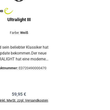
ibakteriellem Bandmaterial
antibakteriellem Bandm
Ultralight III
Farbe:
Weiß
d sein beliebter Klassiker hat
Update bekommen.Der neue
HT hat eine moderne
, verbesserte Belüftung und
uktnummer:
ED720490000470
n neues, austausch- und
waschbares Kopf- und
nnband.Die extrem stabile
ise bleibt erhalten.Der
Regulärer Preis:
59,95 €
ative Helm für kommerzielle
ngen, wie Kletterschulen
 inkl. MwSt. zzgl. Versandkosten
d Adventure Parks.Extrem
In den Warenkorb