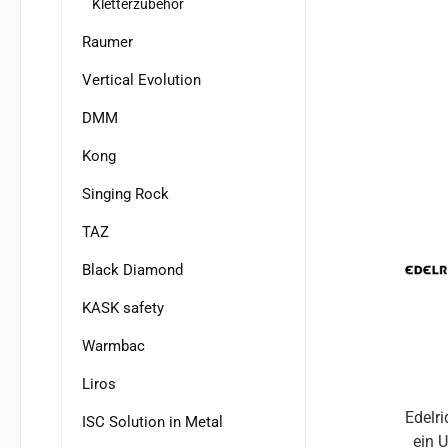
Kletterzubehör
robus
a
Raumer
Belü
Vertical Evolution
Lufta
DMM
für
Pass
Kong
Singing Rock
gep
ant
TAZ
Black Diamond
KASK safety
Warmbac
Liros
Edelri
ISC Solution in Metal
ein 