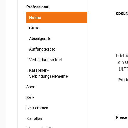
Professional
Helme
Gurte
Abseilgeräte
Auffanggeräte
Edelri
Verbindungsmittel
ein 
ULTRALIG
Karabiner -
Form
Verbindungselemente
Prod
ei
Sport
Ki
Seile
Bauwe
Seilklemmen
ultim
Einrichtu
Preise
Seilrollen
un