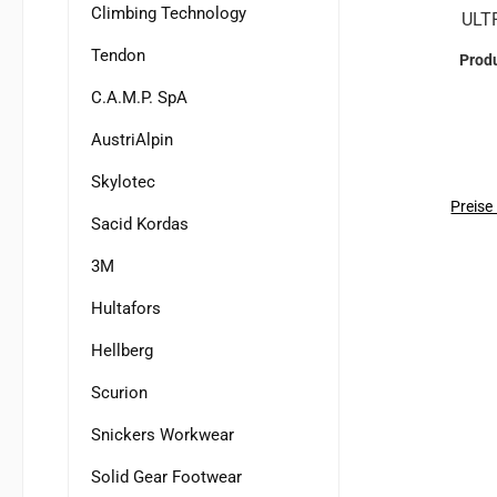
Climbing Technology
ULTRALIG
Form
Tendon
Prod
ei
C.A.M.P. SpA
Ki
AustriAlpin
Bauwe
ultim
Skylotec
Einrichtu
Preise
Sacid Kordas
un
robus
3M
a
Hultafors
Belü
Hellberg
Lufta
für
Scurion
Pass
Snickers Workwear
gep
Solid Gear Footwear