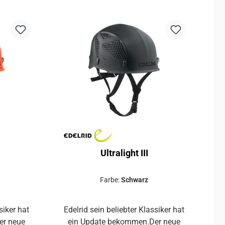
lmschale
robuste und stoßfeste Helmschale
erse
aus PolypropylenDiverse
gen für
Belüftungsöffnungen sorgen für
hen
einen kontinuierlichen
ngshaken
LuftaustauschBefestigungshaken
größe:
für StirnlampeEinheitsgröße:
ang von
Passt für einen Kopfumfang von
bel
54 - 60 cmKomfortabel
em mit
gepolstertes Tragesystem mit
aterial
antibakteriellem Bandmaterial
Ultralight III
Farbe:
Schwarz
siker hat
Edelrid sein beliebter Klassiker hat
er neue
ein Update bekommen.Der neue