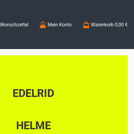
Du hast 0 Produkte auf dem Merkzettel
Wunschzettel
Mein Konto
Warenkorb
0,00 €
EDELRID
HELME