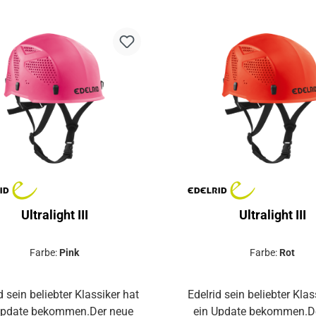
te und stoßfeste Helmschale
robuste und stoßfeste He
us PolypropylenDiverse
aus PolypropylenDiv
ftungsöffnungen sorgen für
Belüftungsöffnungen sor
einen kontinuierlichen
einen kontinuierlic
ustauschBefestigungshaken
LuftaustauschBefestigu
 StirnlampeEinheitsgröße:
für StirnlampeEinheits
t für einen Kopfumfang von
Passt für einen Kopfumf
54 - 60 cmKomfortabel
54 - 60 cmKomforta
olstertes Tragesystem mit
gepolstertes Tragesyst
ibakteriellem Bandmaterial
antibakteriellem Bandm
Ultralight III
Ultralight III
Farbe:
Pink
Farbe:
Rot
d sein beliebter Klassiker hat
Edelrid sein beliebter Klas
Update bekommen.Der neue
ein Update bekommen.D